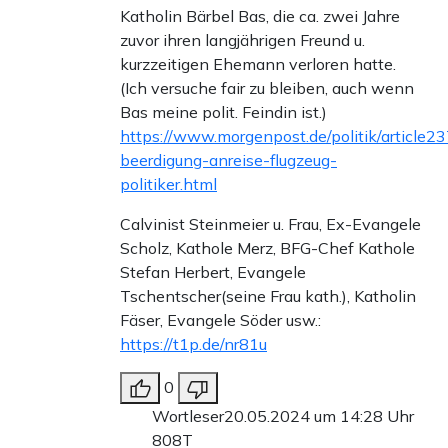
Katholin Bärbel Bas, die ca. zwei Jahre
zuvor ihren langjährigen Freund u.
kurzzeitigen Ehemann verloren hatte.
(Ich versuche fair zu bleiben, auch wenn
Bas meine polit. Feindin ist.)
https://www.morgenpost.de/politik/article
beerdigung-anreise-flugzeug-
politiker.html
Calvinist Steinmeier u. Frau, Ex-Evangele
Scholz, Kathole Merz, BFG-Chef Kathole
Stefan Herbert, Evangele
Tschentscher(seine Frau kath.), Katholin
Fäser, Evangele Söder usw.:
https://t1p.de/nr81u
0
Wortleser
20.05.2024 um 14:28 Uhr
808T