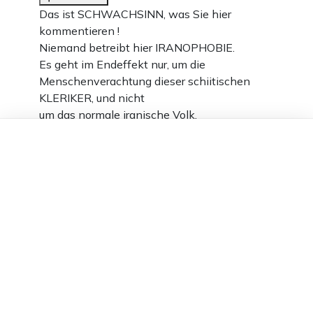
Das ist SCHWACHSINN, was Sie hier
kommentieren !
Niemand betreibt hier IRANOPHOBIE.
Es geht im Endeffekt nur, um die
Menschenverachtung dieser schiitischen
KLERIKER, und nicht
um das normale iranische Volk.
Dieser Artikel ist kostenlos für alle –
6
dank
Freunden von Apollo News »
Antworten
Rainer Irrwitz
20.05.2024 um 10:42 Uhr
808T
Melden
sehe ich anders, die USA sind immer noch
persönlich beleidigt und deswegen wird der
Iran im ÖRR so schlecht dargestellt, dass
genau diese Tatsache dem Mullah Regime
nutzt wird geflissentlich übersehen. Der
Islamismus ist teilweise eine Schöpfung des