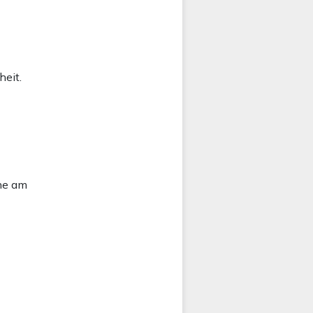
heit.
he am