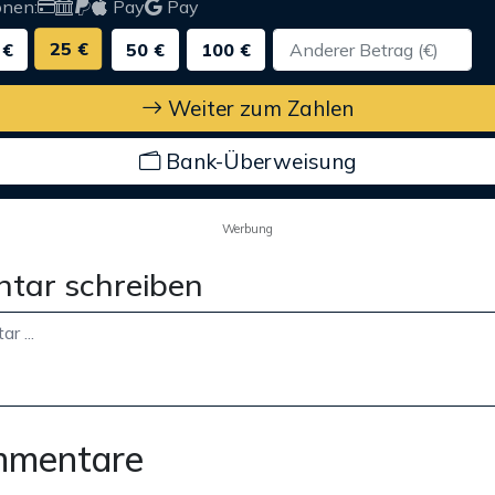
onen:
Pay
Pay
25 €
 €
50 €
100 €
Weiter zum Zahlen
Bank-Überweisung
Werbung
tar schreiben
mmentare