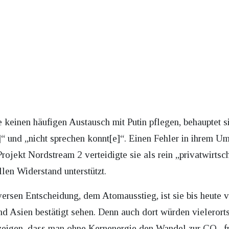
 keinen häufigen Austausch mit Putin pflegen, behauptet si
e]“ und „nicht sprechen konnt[e]“. Einen Fehler in ihrem Um
ojekt Nordstream 2 verteidigte sie als rein „privatwirtsch
llen Widerstand unterstützt.
rsen Entscheidung, dem Atomausstieg, ist sie bis heute ve
nd Asien bestätigt sehen. Denn auch dort würden vieleror
 zeigen, dass man ohne Kernenergie den Wandel zur CO₂-f