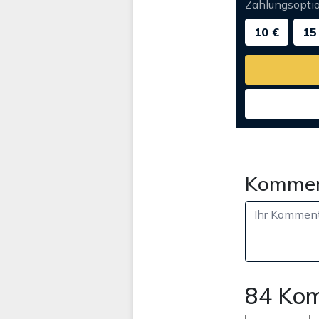
Zahlungsopti
10 €
15
Kommen
84 Ko