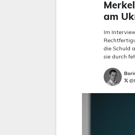
Merkel 
am Ukr
Im Interview
Rechtfertigu
die Schuld 
sie durch fe
Bori
@B