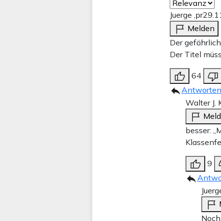
Juerge ,pr
29.1
Melden
Der gefährlic
Der Titel müs
64
Antworte
Walter J.
Mel
besser: „
Klassenfe
9
Antwo
Juerg
Noch