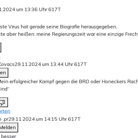
1.2024 um 13:36 Uhr
617T
hste Virus hat gerade seine Biografie herausgegeben.
ste aber heißen: meine Regierungszeit war eine einzige Frech
n
 Kovacs
29.11.2024 um 13:44 Uhr
617T
den
Mein erfolgreicher Kampf gegen die BRD oder Honeckers Rac
ind“
rten
e ,pr
29.11.2024 um 14:15 Uhr
617T
Melden
 besser