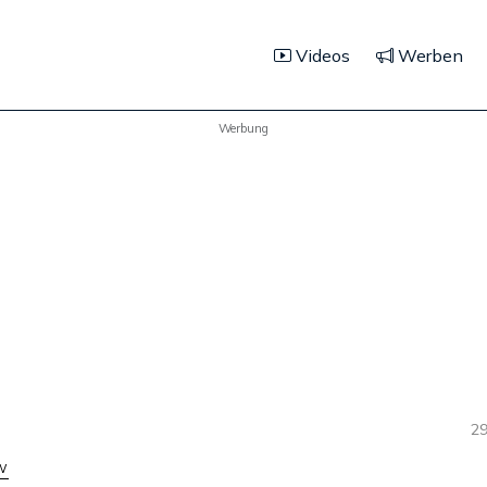
Videos
Werben
Werbung
29
w