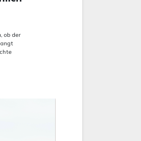
, ob der
langt
echte