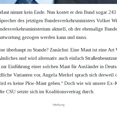
Maut nimmt kein Ende. Nun kostet er den Bund sogar 243 
Sprecher des jetztigen Bundesverkehrsministers Volker W
Bundesverkehrsministerium aktuell, ob der ehemalige Bund
rantwortung gezogen werden kann und muss.
 überhaupt zu Stande? Zunächst: Eine Maut ist eine Art 
hnliches und wird alternativ auch einfach Straßenbenutzu
ur Einführung einer solchen Maut für Ausländer in Deuts
edliche Varianten vor, Angela Merkel sprach sich derweil 
wird es keine Pkw-Maut geben.“ Doch wie wir unsere Ex-K
Die CSU setzte sich im Koalitionsvertrag durch.
Werbung