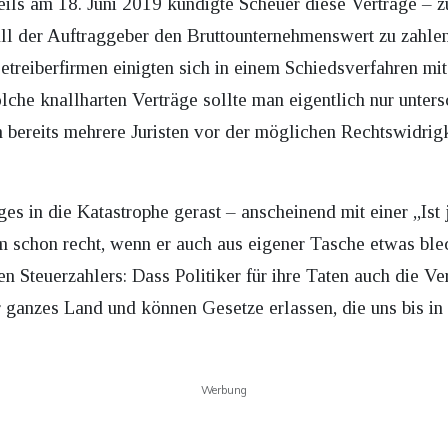
ls am 18. Juni 2019 kündigte Scheuer diese Verträge – zu
all der Auftraggeber den Bruttounternehmenswert zu zahl
treiberfirmen einigten sich in einem Schiedsverfahren mi
che knallharten Verträge sollte man eigentlich nur unters
nn bereits mehrere Juristen vor der möglichen Rechtswidri
s in die Katastrophe gerast – anscheinend mit einer „Ist 
schon recht, wenn er auch aus eigener Tasche etwas blec
en Steuerzahlers: Dass Politiker für ihre Taten auch die 
 ganzes Land und können Gesetze erlassen, die uns bis in 
Werbung