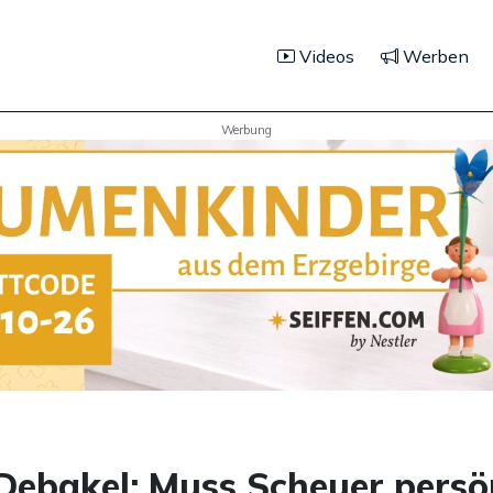
Videos
Werben
Werbung
ebakel: Muss Scheuer persö