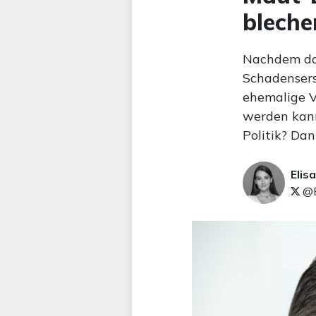
bleche
Nachdem da
Schadensers
ehemalige V
werden kann
Politik? Dan
Elis
@E