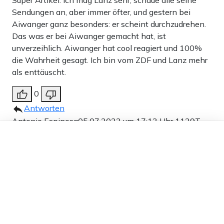
Super Artikel. Ich mag Lanz sehr, schaue alle seine
Sendungen an, aber immer öfter, und gestern bei
Aiwanger ganz besonders: er scheint durchzudrehen.
Das was er bei Aiwanger gemacht hat, ist
unverzeihlich. Aiwanger hat cool reagiert und 100%
die Wahrheit gesagt. Ich bin vom ZDF und Lanz mehr
als enttäuscht.
0
Antworten
Antonio Espinosa
05.07.2023 um 17:13 Uhr
1129T
Dieser Artikel ist kostenlos für alle –
Melden
dank
Freunden von Apollo News »
Nachdem Herr Lanz offenbar immer öfter Vergnügen
Lanz unterstellt Aiwanger
darin findet, seine verbliebenen Zuseher mit
„Verfolgungswahn“ – weil er die
stundenlangen Semantik-Diskussionen (mit ihm
Wahrheit sagt
politisch unbequemen Gästen) zu langweilen, hier
einige Ergänzungsvorschläge, die er wohl
Vor allem sollte Lanz eigentlich spätestens dann ein Licht
geflissentlich ‚vergessen‘ hat:
– Marie-Agnes Strack-Zimmermann (FDP) 15.
aufgehen, als er von Aiwanger eine tatsächliche Strategie