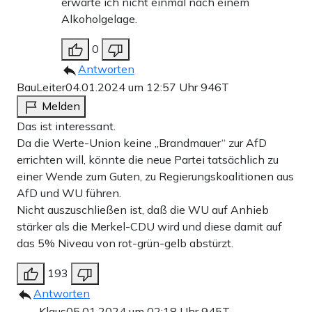
erwarte ich nicht einmal nach einem
Alkoholgelage.
0
Antworten
BauLeiter
04.01.2024 um 12:57 Uhr
946T
Melden
Das ist interessant.
Da die Werte-Union keine „Brandmauer“ zur AfD
errichten will, könnte die neue Partei tatsächlich zu
einer Wende zum Guten, zu Regierungskoalitionen aus
AfD und WU führen.
Nicht auszuschließen ist, daß die WU auf Anhieb
stärker als die Merkel-CDU wird und diese damit auf
das 5% Niveau von rot-grün-gelb abstürzt.
193
Antworten
Klaus
05.01.2024 um 02:18 Uhr
945T