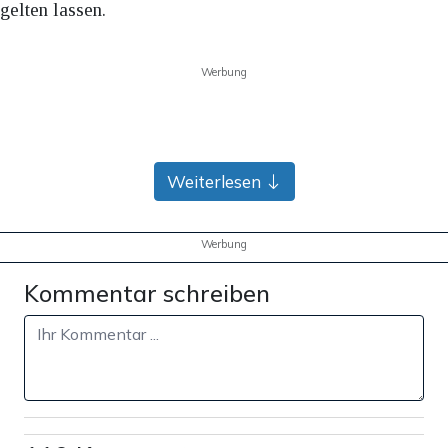
gelten lassen.
Werbung
Weiterlesen
Werbung
Kommentar schreiben
Inzwischen hat das EU-Parlament den festgenommenen
Jian suspendiert. Die Vorwürfe sind zur Stunde noch nicht
öffentlich belegt.