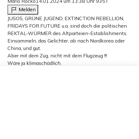
Mario Rocko
14.01.2024 um 13:38 Uhr
935T
Melden
JUSOS, GRÜNE JUGEND, EXTINCTION REBELLION,
FRIDAYS FOR FUTURE u.a. sind doch die politischen
REKTAL-WÜRMER des Altparteien-Establishments.
Einsammeln, das Gelichter, ab nach Nordkorea oder
China, und gut.
Aber mit dem Zug, nicht mit dem Flugzeug !!!
Wäre ja klimaschädlich.
Würden sich diese geistig zurückgebliebene Schar
Dieser Artikel ist kostenlos für alle –
jeweils ein weißes Hemdchen sowie, ein blaues oder
dank
Freunden von Apollo News »
rotes Halstuch umbinden, dann wüßte man eher, das
es die rote KRABBELGRUPPE ist ?!!!
5
Antworten
Heinzi
14.01.2024 um 23:24 Uhr
934T
Melden