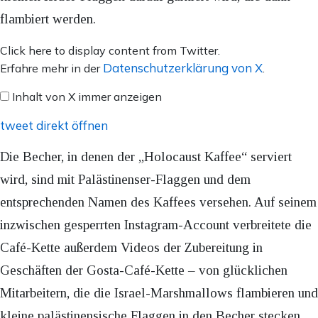
flambiert werden.
Inhalt
Click here to display content from Twitter.
von
Datenschutzerklärung von X
Erfahre mehr in der
.
X
Inhalt von X immer anzeigen
anzeigen
tweet direkt öffnen
Die Becher, in denen der „Holocaust Kaffee“ serviert
wird, sind mit Palästinenser-Flaggen und dem
entsprechenden Namen des Kaffees versehen. Auf seinem
inzwischen gesperrten Instagram-Account verbreitete die
Café-Kette außerdem Videos der Zubereitung in
Geschäften der Gosta-Café-Kette – von glücklichen
Mitarbeitern, die die Israel-Marshmallows flambieren und
kleine palästinensische Flaggen in den Becher stecken.