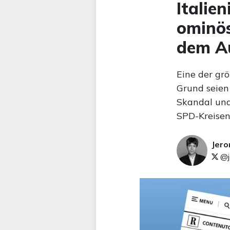
Italie
ominös
dem A
Eine der grö
Grund seien
Skandal und 
SPD-Kreisen
Jer
@j