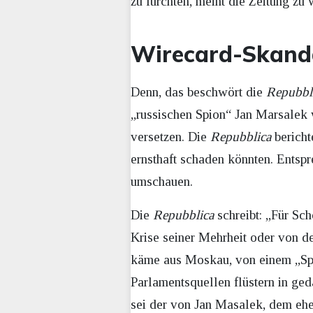
zu fürchten, meint die Zeitung zu 
Wirecard-Skanda
Denn, das beschwört die
Repubbl
„russischen Spion“ Jan Marsalek
versetzen. Die
Repubblica
bericht
ernsthaft schaden könnten. Ents
umschauen.
Die
Repubblica
schreibt: „Für Sch
Krise seiner Mehrheit oder von d
käme aus Moskau, von einem „Spio
Parlamentsquellen flüstern in ge
sei der von Jan Masalek, dem ehe