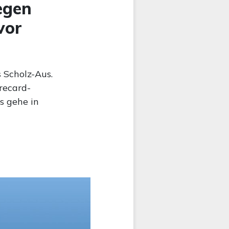
egen
vor
 Scholz-Aus.
recard-
s gehe in