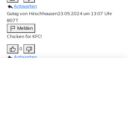
Antworten
Gulag von Hirschhausen
23.05.2024 um 13:07 Uhr
807T
Melden
Chicken for KFC!
0
Antworten
Dieser Artikel ist kostenlos für alle –
Rainer Irrwitz
23.05.2024 um 10:52 Uhr
808T
dank
Freunden von Apollo News »
Melden
jetzt hört doch endlich auf das Wort Israelhasser zu
benutzen.
Das verhindert jede sachliche Diskussion und ist auf
dem Niveau von „Coronaleugner & Co.“
Passt auch gar nicht zu einem Blog wie Apollo wo
mehrheitlich Selbstdenker mitlesen.
-1