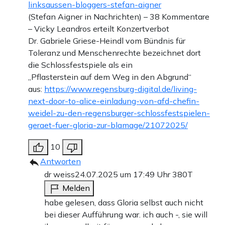
linksaussen-bloggers-stefan-aigner
(Stefan Aigner in Nachrichten) – 38 Kommentare
– Vicky Leandros erteilt Konzertverbot
Dr. Gabriele Griese-Heindl vom Bündnis für
Toleranz und Menschenrechte bezeichnet dort
die Schlossfestspiele als ein
„Pflasterstein auf dem Weg in den Abgrund“
aus:
https://www.regensburg-digital.de/living-
next-door-to-alice-einladung-von-afd-chefin-
weidel-zu-den-regensburger-schlossfestspielen-
geraet-fuer-gloria-zur-blamage/21072025/
10
Antworten
dr weiss
24.07.2025 um 17:49 Uhr
380T
Melden
habe gelesen, dass Gloria selbst auch nicht
bei dieser Aufführung war. ich auch -, sie will