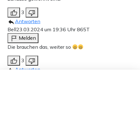
3
Antworten
Bell
23.03.2024 um 19:36 Uhr
865T
Melden
Die brauchen das, weiter so
3
Antworten
Dieser Artikel ist kostenlos für alle –
tom
23.03.2024 um 18:24 Uhr
865T
dank
Freunden von Apollo News »
Melden
Pfff, Kretschmann…..der hat den Schuss auch noch
nicht gehört wohin das abdriftet!
3
Antworten
asisi1
23.03.2024 um 17:27 Uhr
865T