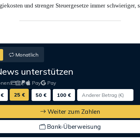
giekosten und strenger Steuergesetze immer schwieriger, s
Monatlich
News unterstützen
onen:
Pay
Pay
25 €
 €
50 €
100 €
Weiter zum Zahlen
Bank-Überweisung