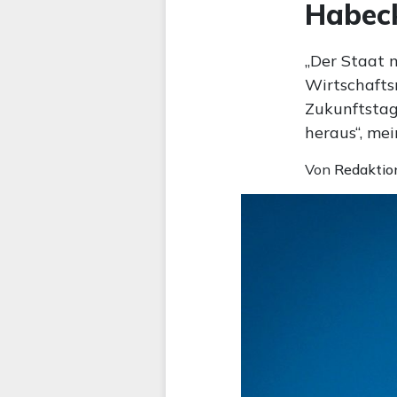
Habeck
„Der Staat m
Wirtschafts
Zukunftstag
heraus“, mei
Von
Redaktio