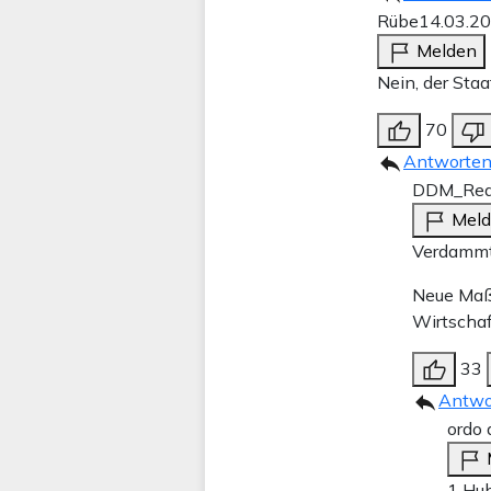
Rübe
14.03.2
Melden
Nein, der Staa
70
Antworte
DDM_Rea
Mel
Verdammt,
Neue Maße
Wirtschaf
33
Antwo
ordo 
1 Hub