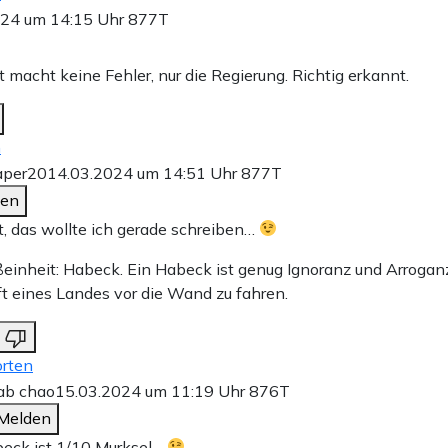
024 um 14:15 Uhr
877T
t macht keine Fehler, nur die Regierung. Richtig erkannt.
n
per20
14.03.2024 um 14:51 Uhr
877T
den
 das wollte ich gerade schreiben…
inheit: Habeck. Ein Habeck ist genug Ignoranz und Arroganz
t eines Landes vor die Wand zu fahren.
rten
ab chao
15.03.2024 um 11:19 Uhr
876T
Melden
eck ist 1/10 Murksel…