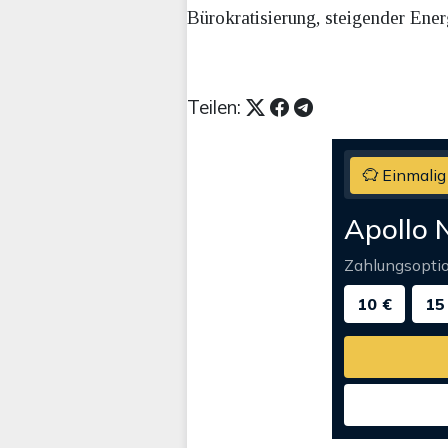
Bürokratisierung, steigender Ener
Teilen:
Einmalig
Apollo 
Zahlungsopti
10 €
15