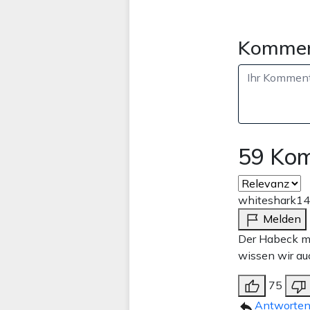
Kommen
59 Ko
whiteshark
14
Melden
Der Habeck mu
wissen wir au
75
Antworte