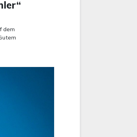
hler“
uf dem
 Gutem