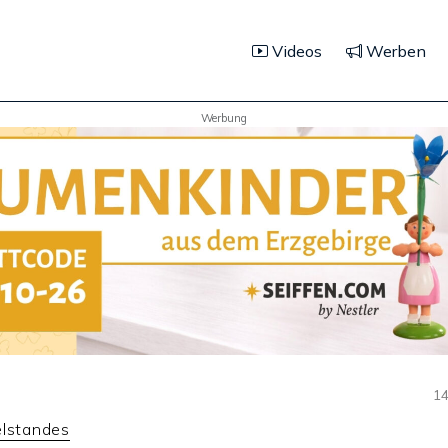
Videos
Werben
Werbung
14
elstandes