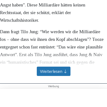
Angst haben”. Diese Milliardäre hätten keinen
Rechtsstaat, der sie schützt, erklärt der
Wirtschaftshistoriker.
Dann fragt Tilo Jung: “Wie werden wir die Milliardäre
los – ohne dass wir ihnen den Kopf abschlagen”? Tooze
entgegnet schon fast entrüstet: “Das wäre eine plausible
Antwort”. Erst als Tilo Jung ausführt, dass Jung & Naiv
ein “humanistisches” Format sei und sich gegen die
Todesstrafe ausspreche, rudert auch Tooze zurück und
Weiterlesen
erklärt, er sei ebenfalls Gegner der Todesstrafe.
Werbung
Bereits mit anderen Aussagen polarisierte Tooze in der
Dieser Artikel ist kostenlos für alle –
Vergangenheit: Wenn Friedrich Merz Finanzminister
Kommentar schreiben
dank
Freunden von Apollo News »
geworden wäre, hätte das ein “systemisches Risiko für