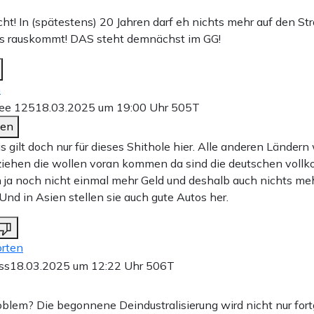
cht! In (spätestens) 20 Jahren darf eh nichts mehr auf den S
s rauskommt! DAS steht demnächst im GG!
n
ee 125
18.03.2025 um 19:00 Uhr
505T
den
as gilt doch nur für dieses Shithole hier. Alle anderen Länder
ziehen die wollen voran kommen da sind die deutschen voll
 ja noch nicht einmal mehr Geld und deshalb auch nichts meh
 Und in Asien stellen sie auch gute Autos her.
rten
ss
18.03.2025 um 12:22 Uhr
506T
oblem? Die begonnene Deindustralisierung wird nicht nur fort