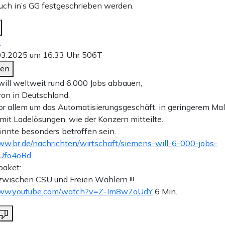
auch in’s GG festgeschrieben werden.
n
03.2025 um 16:33 Uhr
506T
den
ill weltweit rund 6.000 Jobs abbauen,
on in Deutschland.
or allem um das Automatisierungsgeschäft, in geringerem Ma
mit Ladelösungen, wie der Konzern mitteilte.
nnte besonders betroffen sein.
ww.br.de/nachrichten/wirtschaft/siemens-will-6-000-jobs-
Ufo4oRd
paket:
zwischen CSU und Freien Wählern !!!
www.youtube.com/watch?v=Z-Im8w7oUdY
6 Min.