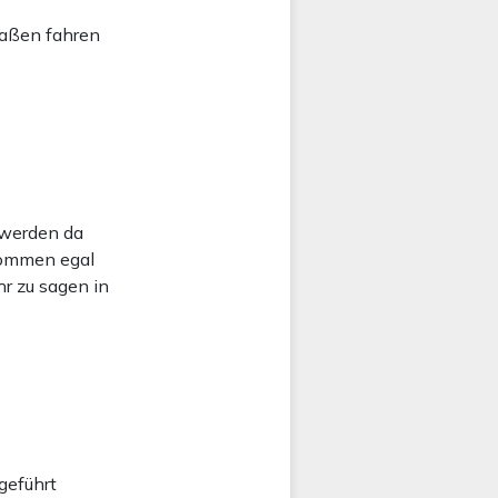
traßen fahren
n werden da
kommen egal
r zu sagen in
geführt