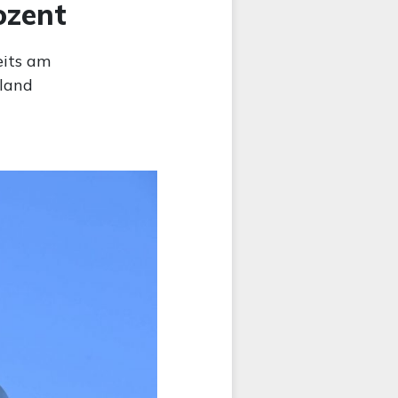
ozent
eits am
hland