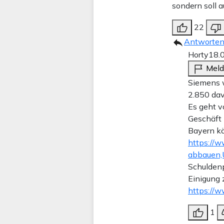
sondern soll 
22
Antworte
Horty
18.
Mel
Siemens w
2.850 dav
Es geht v
Geschäft 
Bayern kö
https://w
abbauen,
Schulden
Einigung 
https://
1