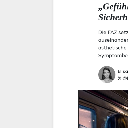
„Gefühl
Sicherhe
Die FAZ setz
auseinander
ästhetische
Symptombek
Elis
@E