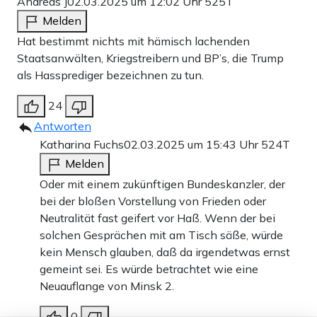
Andreas J
02.03.2025 um 12:02 Uhr
525T
Melden
Hat bestimmt nichts mit hämisch lachenden
Staatsanwälten, Kriegstreibern und BP’s, die Trump
als Hassprediger bezeichnen zu tun.
24
Antworten
Katharina Fuchs
02.03.2025 um 15:43 Uhr
524T
Melden
Oder mit einem zukünftigen Bundeskanzler, der
bei der bloßen Vorstellung von Frieden oder
Neutralität fast geifert vor Haß. Wenn der bei
solchen Gesprächen mit am Tisch säße, würde
kein Mensch glauben, daß da irgendetwas ernst
gemeint sei. Es würde betrachtet wie eine
Neuauflange von Minsk 2.
0