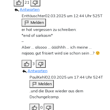
21
Antworten
Enttäuschter
02.03.2025 um 12:44 Uhr
525T
Melden
er hat vergessen zu schreiben:
*end of sarkasm*
–
Aber … alsooo … ääähhh … ich meine …
najaaa, gut frisiert wird sie schon sein …?
3
Antworten
PaulKehl
02.03.2025 um 17:44 Uhr
524T
Melden
..und die Buxe wieder aus dem
Dschungelcamp.
0