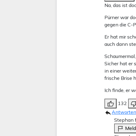
Na, das ist d
Pürner war do
gegen die C-P
Er hat mir sc
auch dann ste
Schaumermal, 
Sicher hat er 
in einer weite
frische Brise 
Ich finde, er 
132
Antworte
Stephan M
Mel