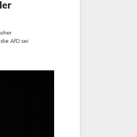
der
hoher
die AfD sei