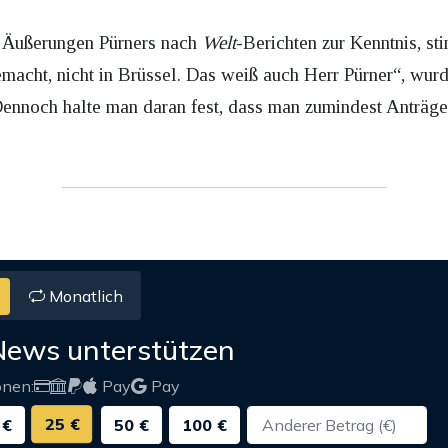
 Äußerungen Pürners nach
Welt
-Berichten zur Kenntnis, st
gemacht, nicht in Brüssel. Das weiß auch Herr Pürner“, wu
. Dennoch halte man daran fest, dass man zumindest Anträg
Monatlich
News unterstützen
onen:
Pay
Pay
25 €
 €
50 €
100 €