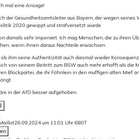
och mal eine Ansage!
ch der Gesundheitsamtsleiter aus Bayern, der wegen seines
olitik 2020 gewippt und strafversetzt wurde.
hon damals sehr imponiert. Ich mag Menschen, die zu ihren 
hen, wenn ihnen daraus Nachteile erwachsen.
ob ihm seine Authentizität auch diesmal wieder Konsequenze
sich von seinem Beitritt zum BSW auch mehr erhofft als die M
ren Blockpartei, die ihr Fähnlein in den muffigen alten Mief an
hängt.
wäre in der AfD besser aufgehoben.
n
aillot
26.09.2024 um 11:01 Uhr
680T
den