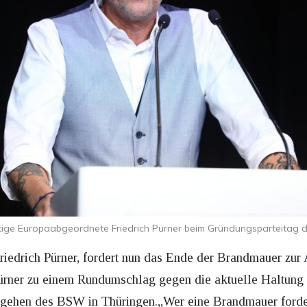
tige Europaabgeordnete Friedrich Pürner beim Gründungsparteitag
drich Pürner, fordert nun das Ende der Brandmauer zur A
ürner zu einem Rundumschlag gegen die aktuelle Haltun
orgehen des BSW in Thüringen.„Wer eine Brandmauer fordert