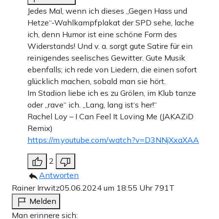
Jedes Mal, wenn ich dieses „Gegen Hass und
Hetze“-Wahlkampfplakat der SPD sehe, lache
ich, denn Humor ist eine schöne Form des
Widerstands! Und v. a. sorgt gute Satire für ein
reinigendes seelisches Gewitter. Gute Musik
ebenfalls; ich rede von Liedern, die einen sofort
glücklich machen, sobald man sie hört.
Im Stadion liebe ich es zu Grölen, im Klub tanze
oder „rave“ ich. „Lang, lang ist‘s her!“
Rachel Loy – I Can Feel It Loving Me (JAKAZiD
Remix)
https://m.youtube.com/watch?v=D3NNjXxaXAA
2
Antworten
Rainer Irrwitz
05.06.2024 um 18:55 Uhr
791T
Melden
Man erinnere sich: