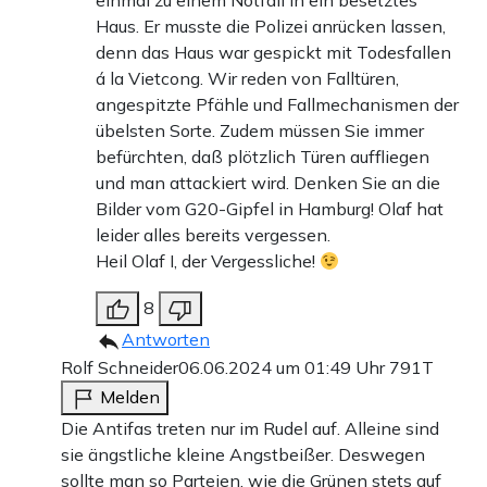
einmal zu einem Notfall in ein besetztes
Haus. Er musste die Polizei anrücken lassen,
denn das Haus war gespickt mit Todesfallen
á la Vietcong. Wir reden von Falltüren,
angespitzte Pfähle und Fallmechanismen der
übelsten Sorte. Zudem müssen Sie immer
befürchten, daß plötzlich Türen auffliegen
und man attackiert wird. Denken Sie an die
Bilder vom G20-Gipfel in Hamburg! Olaf hat
leider alles bereits vergessen.
Heil Olaf I, der Vergessliche!
8
Antworten
Rolf Schneider
06.06.2024 um 01:49 Uhr
791T
Melden
Die Antifas treten nur im Rudel auf. Alleine sind
sie ängstliche kleine Angstbeißer. Deswegen
sollte man so Parteien, wie die Grünen stets auf