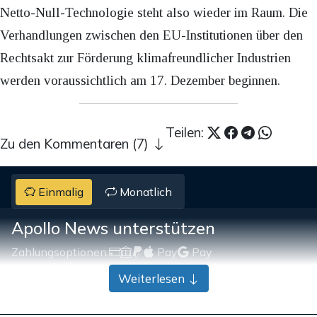
Netto-Null-Technologie steht also wieder im Raum. Die
Verhandlungen zwischen den EU-Institutionen über den
Rechtsakt zur Förderung klimafreundlicher Industrien
werden voraussichtlich am 17. Dezember beginnen.
Teilen:
Zu den Kommentaren (7)
Einmalig
Monatlich
Apollo News unterstützen
Zahlungsoptionen:
Pay
Pay
Weiterlesen
25 €
10 €
15 €
50 €
100 €