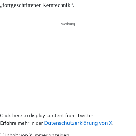
„fortgeschrittener Kerntechnik“.
Werbung
Inhalt
Click here to display content from Twitter.
von
Datenschutzerklärung von X
Erfahre mehr in der
.
X
Inhalt von X immer anzeigen