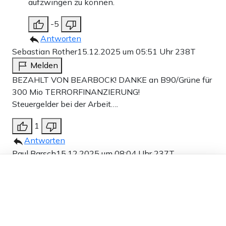
aufzwingen zu können.
-5
Antworten
Sebastian Rother
15.12.2025 um 05:51 Uhr
238T
Melden
BEZAHLT VON BEARBOCK! DANKE an B90/Grüne für
300 Mio TERRORFINANZIERUNG!
Steuergelder bei der Arbeit….
1
Antworten
Paul Barsch
15.12.2025 um 08:04 Uhr
237T
Dieser Artikel ist kostenlos für alle –
Melden
dank
Freunden von Apollo News »
Immer im Hinterkopf haben, wer hätte ein Nutzen
davon, wenn die USA mit ihrem neuen Freund ein
paar Raketen vorbei schicken. An erster Stelle, die die
man nicht nennen darf. Weiterhin dürfte nicht alle