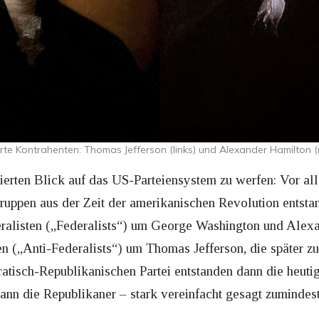
erte Kontrahenten: Thomas Jefferson (links) und Alexander Hamilton (
nzierten Blick auf das US-Parteiensystem zu werfen: Vor a
Gruppen aus der Zeit der amerikanischen Revolution entst
eralisten („Federalists“) um George Washington und Alex
ten („Anti-Federalists“) um Thomas Jefferson, die später 
atisch-Republikanischen Partei entstanden dann die heut
ann die Republikaner – stark vereinfacht gesagt zumindest