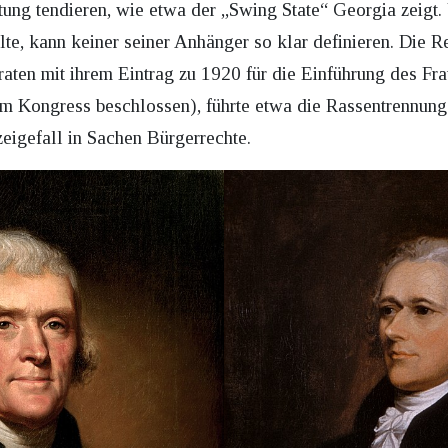
tung tendieren, wie etwa der „Swing State“ Georgia zeigt
lte, kann keiner seiner Anhänger so klar definieren. Die 
ten mit ihrem Eintrag zu 1920 für die Einführung des Fr
im Kongress beschlossen), führte etwa die Rassentrennun
zeigefall in Sachen Bürgerrechte.