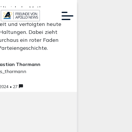
lt sich der Mythos,
Demokraten hätten ihre
elt und verfolgten heute
Haltungen. Dabei zieht
Werbung:
urchaus ein roter Faden
Parteiengeschichte.
astian Thormann
s_thormann
.2024 • 27