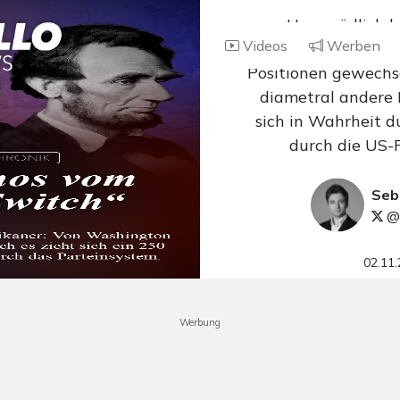
Unermüdlich hä
Videos
Werben
Republikaner und 
Positionen gewechs
diametral andere 
sich in Wahrheit d
durch die US-
Seb
@
02.11
Werbung