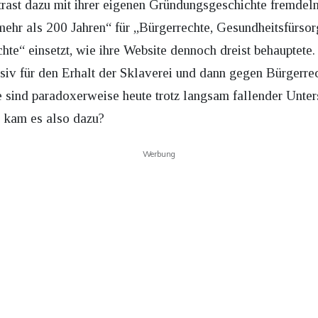
ast dazu mit ihrer eigenen Gründungsgeschichte fremdel
 mehr als 200 Jahren“ für „Bürgerrechte, Gesundheitsfürsorg
te“ einsetzt, wie ihre Website dennoch dreist behauptete
siv für den Erhalt der Sklaverei und dann gegen Bürgerrech
e s
ind
para
d
ox
e
rwei
se heute trotz langsam fallender Unter
 kam es also dazu?
Werbung