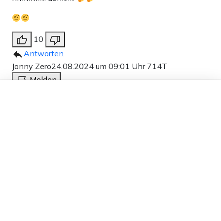
10
Antworten
Jonny Zero
24.08.2024 um 09:01 Uhr
714T
Melden
Dieser Artikel ist kostenlos für alle –
Ich fahre keine öffentliche Verkehrsmittel im
dank
Freunden von Apollo News »
Nahverkehr. Ich betrete keinen Bahnhof mehr.
Warum? Weil ich einfach Angst habe. Ich fahre nur
noch mit meinem Auto. Danke liebe Politiker.
5
Antworten
Peter Sommer
24.08.2024 um 00:23 Uhr
714T
Melden
Ich verstehe Faeser nicht!