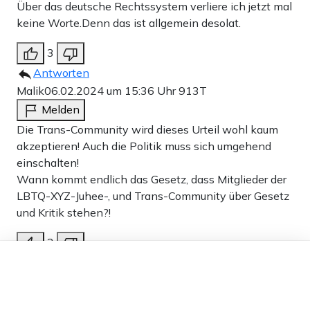
Über das deutsche Rechtssystem verliere ich jetzt mal
keine Worte.Denn das ist allgemein desolat.
3
Antworten
Malik
06.02.2024 um 15:36 Uhr
913T
Melden
Die Trans-Community wird dieses Urteil wohl kaum
akzeptieren! Auch die Politik muss sich umgehend
einschalten!
Wann kommt endlich das Gesetz, dass Mitglieder der
LBTQ-XYZ-Juhee-, und Trans-Community über Gesetz
und Kritik stehen?!
3
Dieser Artikel ist kostenlos für alle –
Antworten
dank
Freunden von Apollo News »
maien40
06.02.2024 um 15:29 Uhr
913T
Melden