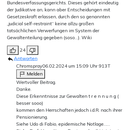
Bundesverfassungsgerichts. Dieses gehört eindeutig
der Judikative an, kann aber Entscheidungen mit
Gesetzeskraft erlassen, durch den so genannten
„judicial self-restraint“ keine allzu großen
tatsächlichen Verwerfungen im System der
Gewaltenteilung gegeben (soso…). Wiki
24
Antworten
Chromspray
06.02.2024 um 15:09 Uhr
913T
Melden
Wertvoller Beitrag.
Danke.
Diese Erkenntnisse zur Gewalten t r e n n u n g (
besser sooo)
kommen den Herrschaften jedoch i.d.R. nach ihrer
Pensionierung.
Siehe Udo di Fabio, epidemische Notlage……