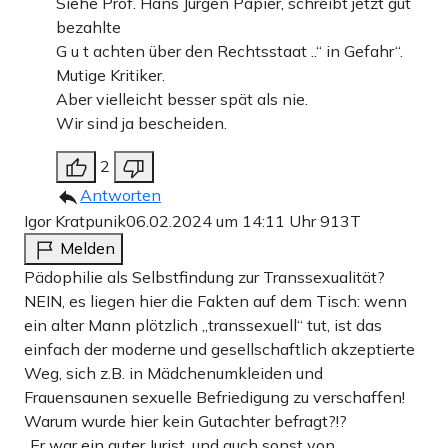
Siehe Prof. Hans Jürgen Papier, schreibt jetzt gut
bezahlte
G u t achten über den Rechtsstaat ..“ in Gefahr“.
Mutige Kritiker.
Aber vielleicht besser spät als nie.
Wir sind ja bescheiden.
2
Antworten
Igor Kratpunik
06.02.2024 um 14:11 Uhr
913T
Melden
Pädophilie als Selbstfindung zur Transsexualität?
NEIN, es liegen hier die Fakten auf dem Tisch: wenn
ein alter Mann plötzlich „transsexuell“ tut, ist das
einfach der moderne und gesellschaftlich akzeptierte
Weg, sich z.B. in Mädchenumkleiden und
Frauensaunen sexuelle Befriedigung zu verschaffen!
Warum wurde hier kein Gutachter befragt?!?
„Er war ein guter Jurist, und auch sonst von