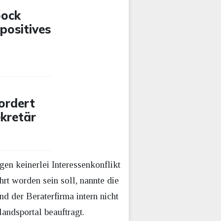
bock
positives
ordert
ekretär
en keinerlei Interessenkonflikt
rt worden sein soll, nannte die
d der Beraterfirma intern nicht
andsportal beauftragt.