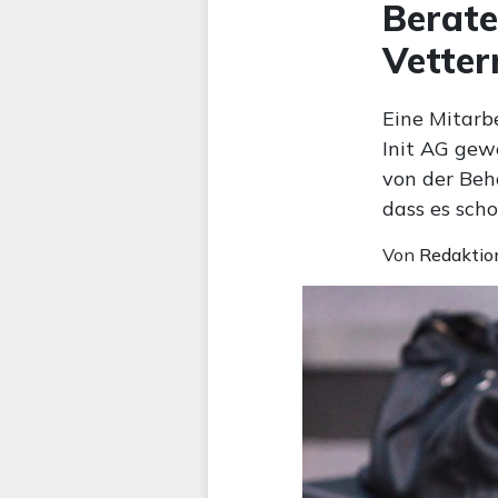
Berate
Vetter
Eine Mitarb
Init AG gewe
von der Beh
dass es sch
Von
Redaktio