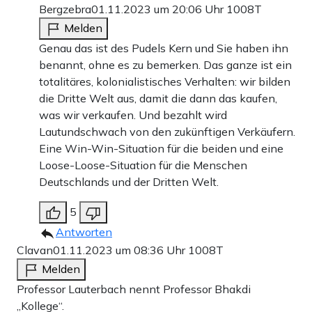
Bergzebra
01.11.2023 um 20:06 Uhr
1008T
Anders lässt sich schwer erklären, warum die
Melden
Bundesregierung derartig häufig an der Spitze der
Genau das ist des Pudels Kern und Sie haben ihn
benannt, ohne es zu bemerken. Das ganze ist ein
Spenderliste steht, obwohl wir uns gerade mal auf Platz
totalitäres, kolonialistisches Verhalten: wir bilden
20 der reichsten Länder der Welt befinden (Stand 2023,
die Dritte Welt aus, damit die dann das kaufen,
gerechnet nach BIP pro Kopf). Wie schon bei der
was wir verkaufen. Und bezahlt wird
Lautundschwach von den zukünftigen Verkäufern.
Bekämpfung des Klimawandels möchte Deutschland
Eine Win-Win-Situation für die beiden und eine
ganz vorne mit dabei sein, wenn versucht wird, globale
Loose-Loose-Situation für die Menschen
Prozesse über Zoom-Konferenzen und Strategie-Panels zu
Deutschlands und der Dritten Welt.
steuern.
5
Antworten
Die Bundesregierung hat dabei auch diesmal einen
Clavan
01.11.2023 um 08:36 Uhr
1008T
entscheidenden Trumpf: Die Effektivität ihrer Maßnahmen
Melden
wird sich nie überprüfen lassen. Sollte es wieder zu einer
Professor Lauterbach nennt Professor Bhakdi
Pandemie kommen, wird man sagen, dass es nicht genug
„Kollege“.