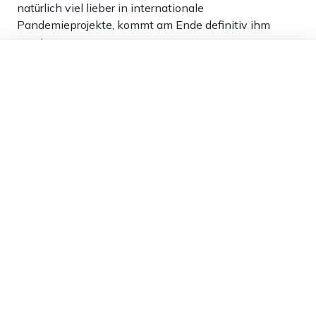
natürlich viel lieber in internationale
Pandemieprojekte, kommt am Ende definitiv ihm
zugute.
Dieser Artikel ist kostenlos für alle –
dank
Freunden von Apollo News »
11
Antworten
niklant
01.11.2023 um 10:51 Uhr
1008T
Melden
K.Lauterbach ist und bleibt ein Feind der Menschen.
Wer glaubt, das Gelder für angebliche
Gesundheitsstationen der Menschen genutzt werden,
der liegt wohl bald auf denselben Scherbenhaufen
wie die Serenhersteller, die Massenhaft Klagen
erhalten! Fakt dürfte wohl sein, das die Gelder gegen
die Menschen eingesetzt werden, um das Ziel des
WEF-Clans zu erreichen! Dieser Clan will mit seinen
Reichen Mitgliedern die Menschheit auf 1 Millarde
reduzieren und das Programm läuft offenbar sehr gut!