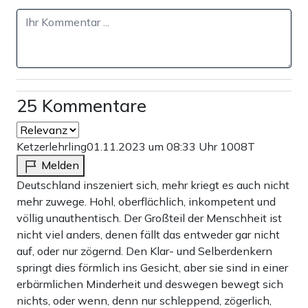
Fund For Emergencies“ der WHO finanziell unter die
Arme greife. Ein Blick auf die Webseite des WHO zeigt,
dass der Fonds eine schnelle Reaktion auf
Krankheitsausbrüche, Naturkatastrophen und humanitäre
25 Kommentare
Notfälle ermöglichen soll. Deutschland ist mit rund 11
Millionen von insgesamt fast 21 Millionen US-Dollar der
Ketzerlehrling
01.11.2023 um 08:33 Uhr
1008T
größte Geldgeber. Zwischen 2018 und 2021 unterstützte
Melden
die Bundesregierung bereits den „Pandemic Emergency
Deutschland inszeniert sich, mehr kriegt es auch nicht
Financing Facility“-Fonds der Weltbank mit 74 Millionen
mehr zuwege. Hohl, oberflächlich, inkompetent und
von insgesamt 181 Millionen Dollar – und war damit
völlig unauthentisch. Der Großteil der Menschheit ist
nicht viel anders, denen fällt das entweder gar nicht
ebenfalls der zahlungskräftigste Spender.
auf, oder nur zögernd. Den Klar- und Selberdenkern
springt dies förmlich ins Gesicht, aber sie sind in einer
Nicht zu vergessen ist außerdem die „Coalition for
erbärmlichen Minderheit und deswegen bewegt sich
Epidemic Preparedness Innovations“ (CEPI), die sich für
nichts, oder wenn, denn nur schleppend, zögerlich,