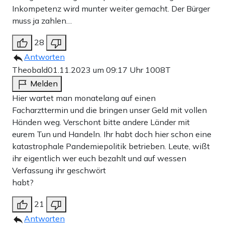
Inkompetenz wird munter weiter gemacht. Der Bürger
muss ja zahlen…
28
DEUTSCHLAND ALS MORALISCHES
Antworten
VORBILD
Theobald
01.11.2023 um 09:17 Uhr
1008T
Melden
Hier wartet man monatelang auf einen
Allein mit den genannten Projekten hat die deutsche
Facharzttermin und die bringen unser Geld mit vollen
Händen weg. Verschont bitte andere Länder mit
Bundesregierung in den vergangenen Jahren über 1,7
eurem Tun und Handeln. Ihr habt doch hier schon eine
Milliarden Dollar für Pandemieprävention ausgegeben.
katastrophale Pandemiepolitik betrieben. Leute, wißt
Für ein Land, das sich in der Rezession befindet, eine
ihr eigentlich wer euch bezahlt und auf wessen
Verfassung ihr geschwört
stolze Summe. Es ist jedoch nicht nur die Höhe der
habt?
Ausgaben irritierend. Vor allem fällt ins Auge, dass sich
Deutschland bei der Pandemievorsorge offenbar wieder
21
Antworten
einmal als moralisches Vorbild der ganzen Welt versteht.