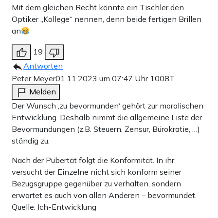
Mit dem gleichen Recht könnte ein Tischler den
Prävention gegeben habe. Bleibt sie aus, haben die
Optiker „Kollege“ nennen, denn beide fertigen Brillen
Maßnahmen gewirkt. In beiden Fällen hat es Deutschland
an
scheinbar mal wieder besser gewusst als der Rest der
19
Welt. Und das ist uns bekanntlich schon lange wichtiger
Antworten
als unser finanzieller Wohlstand.
Peter Meyer
01.11.2023 um 07:47 Uhr
1008T
Melden
Der Wunsch ‚zu bevormunden‘ gehört zur moralischen
Teilen:
Zu den Kommentaren (25)
Entwicklung. Deshalb nimmt die allgemeine Liste der
Bevormundungen (z.B. Steuern, Zensur, Bürokratie, …)
ständig zu.
Einmalig
Monatlich
Nach der Pubertät folgt die Konformität. In ihr
Apollo News unterstützen
versucht der Einzelne nicht sich konform seiner
Bezugsgruppe gegenüber zu verhalten, sondern
Zahlungsoptionen:
Pay
Pay
erwartet es auch von allen Anderen – bevormundet.
Quelle: Ich-Entwicklung
25 €
10 €
15 €
50 €
100 €