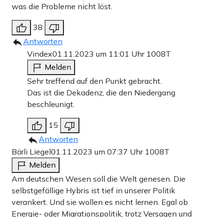
eine künftige Impfstoff-Entwicklung in Pandemien
was die Probleme nicht löst.
innerhalb von 100 Tagen einsetzt. Die Initiative wird von
38
Deutschland mit rund 697 Millionen US-Dollar
Antworten
unterstützt – auch hier liegen wir deutlich vor anderen
Vindex
01.11.2023 um 11:01 Uhr
1008T
privaten und öffentlichen Geldgebern (
Melden
Apollo News
berichtete
). Die Liste ließe sich fortführen.
Sehr treffend auf den Punkt gebracht.
Das ist die Dekadenz, die den Niedergang
beschleunigt.
Werbung
15
Antworten
Bärli Liegel
01.11.2023 um 07:37 Uhr
1008T
Melden
Am deutschen Wesen soll die Welt genesen. Die
selbstgefällige Hybris ist tief in unserer Politik
verankert. Und sie wollen es nicht lernen. Egal ob
Energie- oder Migrationspolitik, trotz Versagen und