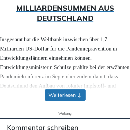
MILLIARDENSUMMEN AUS
DEUTSCHLAND
Insgesamt hat die Weltbank inzwischen über 1,7
Milliarden US-Dollar für die Pandemieprävention in
Entwicklungsländern einnehmen können.
Entwicklungsministerin Schulze prahlte bei der erwähnten
Pandemiekonferenz im September zudem damit, dass
Deutschland den Aufbau von lokaler Impfstoff- und
Pharmaproduktion in Afrika mit bisher 550 Millionen
Weiterlesen
Euro unterstütze.
Werbung
Karl Lauterbach erklärte bei derselben Konferenz, dass
Kommentar schreiben
Deutschland wie kein anderes Land dem „Contigency