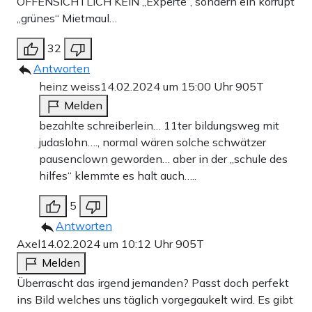
OFFENSICHTLICH KEIN „Experte“, sondern ein korrupt
„grünes“ Mietmaul…
32
Antworten
heinz weiss
14.02.2024 um 15:00 Uhr
905T
Melden
bezahlte schreiberlein… 11ter bildungsweg mit
judaslohn…., normal wären solche schwätzer
pausenclown geworden… aber in der „schule des
hilfes“ klemmte es halt auch…..
5
Antworten
Axel
14.02.2024 um 10:12 Uhr
905T
Melden
Überrascht das irgend jemanden? Passt doch perfekt
ins Bild welches uns täglich vorgegaukelt wird. Es gibt