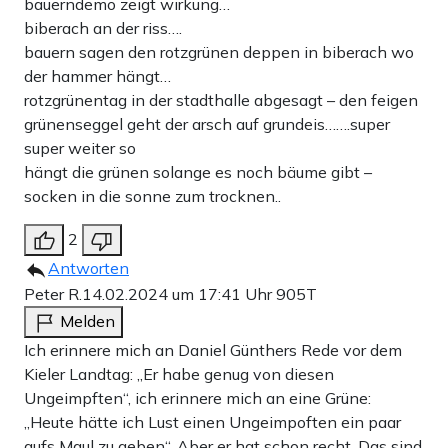
bauerndemo zeigt wirkung…
biberach an der riss….
bauern sagen den rotzgrünen deppen in biberach wo
der hammer hängt…
rotzgrünentag in der stadthalle abgesagt – den feigen
grünenseggel geht der arsch auf grundeis…….super
super weiter so
hängt die grünen solange es noch bäume gibt –
socken in die sonne zum trocknen..
2
Antworten
Peter R.
14.02.2024 um 17:41 Uhr
905T
Melden
Ich erinnere mich an Daniel Günthers Rede vor dem
Kieler Landtag: „Er habe genug von diesen
Ungeimpften“, ich erinnere mich an eine Grüne:
„Heute hätte ich Lust einen Ungeimpoften ein paar
aufs Maul zu geben“. Aber er hat schon recht. Das sind