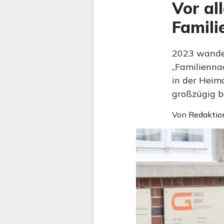
Vor al
Famili
2023 wande
„Familienna
in der Heim
großzügig b
Von
Redaktio