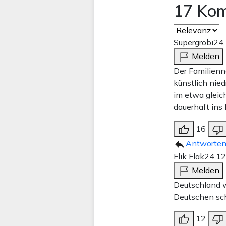
17 Ko
Supergrobi
24
Melden
Der Familienn
künstlich nie
im etwa gleic
dauerhaft ins
16
Antworte
Flik Flak
24.12
Melden
Deutschland w
Deutschen sch
12