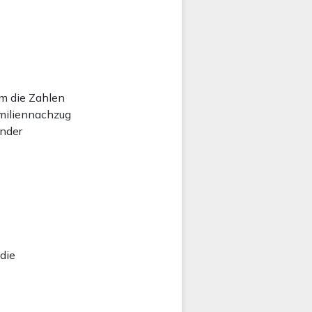
m die Zahlen
amiliennachzug
änder
die