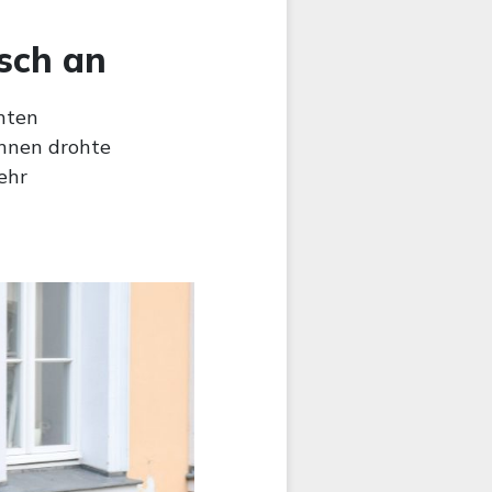
sch an
nten
ihnen drohte
ehr