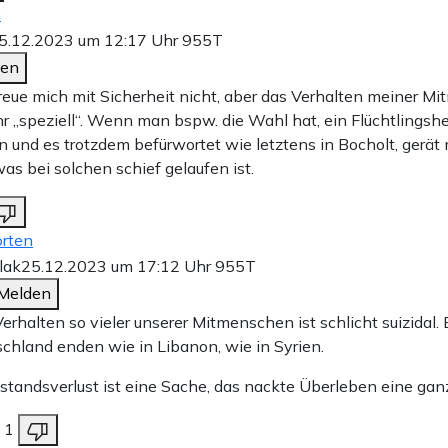
n
5.12.2023 um 12:17 Uhr
955T
den
freue mich mit Sicherheit nicht, aber das Verhalten meiner M
r „speziell“. Wenn man bspw. die Wahl hat, ein Flüchtlingsh
n und es trotzdem befürwortet wie letztens in Bocholt, gerät
was bei solchen schief gelaufen ist.
rten
Flak
25.12.2023 um 17:12 Uhr
955T
Melden
erhalten so vieler unserer Mitmenschen ist schlicht suizidal. 
chland enden wie in Libanon, wie in Syrien.
tandsverlust ist eine Sache, das nackte Überleben eine gan
1