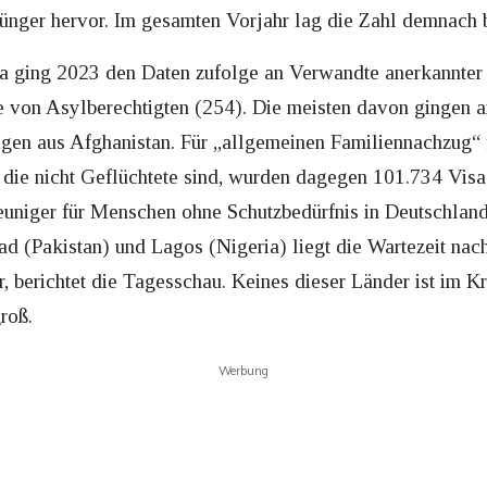
nger hervor. Im gesamten Vorjahr lag die Zahl demnach 
sa ging 2023 den Daten zufolge an Verwandte anerkannter 
e von Asylberechtigten (254). Die meisten davon gingen a
igen aus Afghanistan. Für „allgemeinen Familiennachzug“ 
ie nicht Geflüchtete sind, wurden dagegen 101.734 Visa 
euniger für Menschen ohne Schutzbedürfnis in Deutschlan
ad (Pakistan) und Lagos (Nigeria) liegt die Wartezeit n
r, berichtet die Tagesschau. Keines dieser Länder ist im K
roß.
Werbung