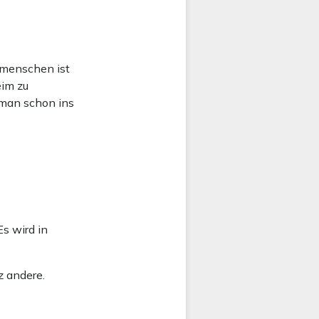
itmenschen ist
eim zu
 man schon ins
Es wird in
z andere.