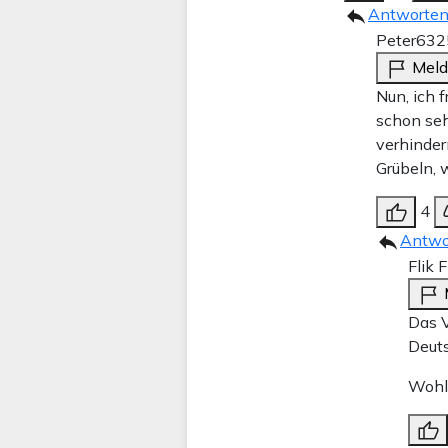
Antworte
Peter63
2
Mel
Nun, ich 
schon seh
verhinder
Grübeln, 
4
Antwo
Flik 
Das V
Deuts
Wohls