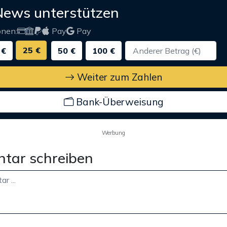
News unterstützen
onen:
Pay
Pay
25 €
 €
50 €
100 €
Weiter zum Zahlen
Bank-Überweisung
Werbung
tar schreiben