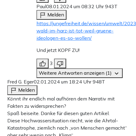
Paul
08.01.2024 um 08:32 Uhr
943T
Melden
https://jungefreiheit.de/wissen/umwelt/2023
wald-im-harz-ist-tot-weil-gruene-
ideologen-es-so-wollen/
Und jetzt KOPF ZU!
3
Weitere Antworten anzeigen (1)
Fred G. Eger
02.01.2024 um 18:24 Uhr
948T
Melden
Könnt ihr endlich mal aufhören dem Narrativ mit
Fakten zu widersprechen?
Spaß beiseite. Danke für diesen guten Artikel.
Diese Hochwassersituation riecht, wie die Ahrtal-
Katastrophe, ziemlich nach „von Menschen gemacht“
aber sehr wenig nach „Klima“.