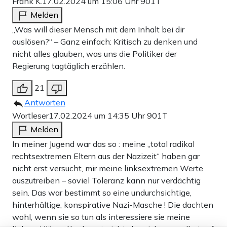
Frank K.
17.02.2024 um 15:06 Uhr
901T
Melden
„Was will dieser Mensch mit dem Inhalt bei dir
auslösen?“ – Ganz einfach: Kritisch zu denken und
nicht alles glauben, was uns die Politiker der
Regierung tagtäglich erzählen.
21
Antworten
Wortleser
17.02.2024 um 14:35 Uhr
901T
Melden
In meiner Jugend war das so : meine „total radikal
rechtsextremen Eltern aus der Nazizeit“ haben gar
nicht erst versucht, mir meine linksextremen Werte
auszutreiben – soviel Toleranz kann nur verdächtig
sein. Das war bestimmt so eine undurchsichtige,
hinterhältige, konspirative Nazi-Masche ! Die dachten
wohl, wenn sie so tun als interessiere sie meine