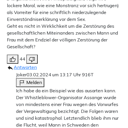
lockere Moral, wie eine Monstranz vor sich hertrugen)
als Vorreiter für eine schriftlich niederzulegende
Teilen:
Zu den Kommentaren (53)
Einverständniserklärung vor dem Sex.
Geht es nicht in Wirklichkeit um die Zerstörung des
gesellschaftlichen Miteinanders zwischen Mann und
Einmalig
Monatlich
Frau mit dem Endziel der völligen Zerstörung der
Gesellschaft?
Apollo News unterstützen
44
Zahlungsoptionen:
Pay
Pay
Antworten
25 €
10 €
15 €
50 €
100 €
Joker
03.02.2024 um 13:17 Uhr
916T
Melden
Ich habe da ein Beispiel wie das ausarten kann.
Der Whistleblower-Organisator Assange wurde
Weiter zum Zahlen
von mindestens einer Frau wegen des Vorwurfes
der Vergewaltigung bezichtigt. Die Folgen waren
Bank-Überweisung
und sind katastrophal. Letztendlich blieb ihm nur
die Flucht, weil Mann in Schweden den