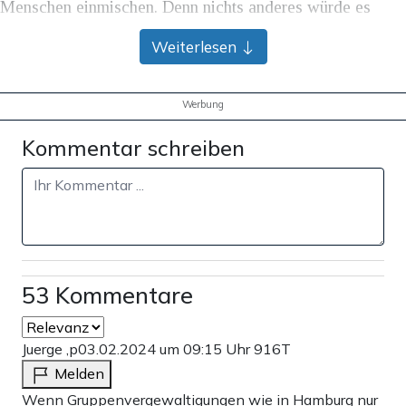
Menschen einmischen. Denn nichts anderes würde es
bedeuten, wenn plötzlich jeder, der gerade kurz davor ist,
Weiterlesen
Sex zu haben, kurz überlegen oder gar erfragen müsste,
ob sein Gegenüber denn wirklich auch mit einem schlafen
Werbung
will.
Kommentar schreiben
Werbung
53 Kommentare
Juerge ,p
03.02.2024 um 09:15 Uhr
916T
Melden
Wenn Gruppenvergewaltigungen wie in Hamburg nur