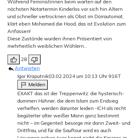
Während Feministinnen beim warten auf den
nächsten Notartermin Kinderlos vor sich hin Altern
und schneller vertrocknen als Obst im Dörrautomat,
klärt eben Mohamed die Hood, das ist Evolution zum
Anfassen!
Diese Zustände wurden ihnen Präsentiert von
mehrheitlich weiblichen Wählern…
28
Antworten
Igor Kraputnik
03.02.2024 um 10:13 Uhr
916T
Melden
EXAKT das ist der Treppenwitz: die hysterisch-
dummen Hühner, die dem Islam zum Endsieg
verhelfen, werden darunter leiden -ICH als recht
begüterter alter weißer Mann ganz bestimmt
nicht – im Gegenteil: besorge mir dann Zweit- und
Drittfrau, und für die Sauftour wird es auch
Lösungen geben (wer kennt nicht die Kasinos in