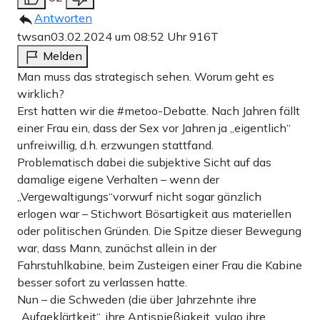
ausdrücklichen Zustimmung des anderen zu fragen?
Antworten
twsan
03.02.2024 um 08:52 Uhr
916T
So dringend es notwendig ist, dass endlich politische
Melden
Maßnahmen gegen die Zunahme von Sexualstraftaten
Man muss das strategisch sehen. Worum geht es
wirklich?
getroffen werden. Eine pauschale Einmischung in das
Erst hatten wir die #metoo-Debatte. Nach Jahren fällt
alltägliche Sexleben aller Menschen kann nicht der
einer Frau ein, dass der Sex vor Jahren ja „eigentlich“
richtige Weg sein. Gerade die – wie man so schön sagt –
unfreiwillig, d.h. erzwungen stattfand.
Problematisch dabei die subjektive Sicht auf das
Schneeflöckchen-Generation ist schon jetzt unglaublich
damalige eigene Verhalten – wenn der
vorsichtig beim Daten geworden. Zu groß ist die Angst,
„Vergewaltigungs“vorwurf nicht sogar gänzlich
als toxisch männlich zu gelten. Wenn diese Bewegung
erlogen war – Stichwort Bösartigkeit aus materiellen
oder politischen Gründen. Die Spitze dieser Bewegung
fortgesetzt wird, kann man sich vorstellen, dass einige
war, dass Mann, zunächst allein in der
Leute einfach zur Sicherheit erst einmal gar keinen Sex
Fahrstuhlkabine, beim Zusteigen einer Frau die Kabine
mehr haben werden. Allerdings: Damit ist die Frau dann
besser sofort zu verlassen hatte.
Nun – die Schweden (die über Jahrzehnte ihre
womöglich auch nicht einverstanden.
„Aufgeklärtkeit“, ihre Antispießigkeit, vulgo ihre