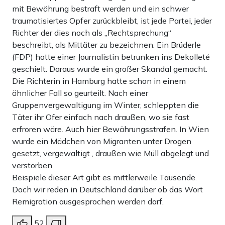
mit Bewährung bestraft werden und ein schwer
traumatisiertes Opfer zurückbleibt, ist jede Partei, jeder
„Darf ich dich küssen?“ ist eine Frage geworden, die
Richter der dies noch als „Rechtsprechung“
Männer in amerikanischen Filmen zunehmend der Frau
beschreibt, als Mittäter zu bezeichnen. Ein Brüderle
(FDP) hatte einer Journalistin betrunken ins Dekolleté
stellen, bevor sie ihr näher kommen. Schon dabei würde
geschielt. Daraus wurde ein großer Skandal gemacht.
ich mir persönlich ja denken: Nun, bevor du gefragt hast,
Die Richterin in Hamburg hatte schon in einem
vielleicht, jetzt ganz sicher nicht mehr. „Willst du mit mir
ähnlicher Fall so geurteilt. Nach einer
Gruppenvergewaltigung im Winter, schleppten die
schlafen?“ ist dann wohl die nächste Frage, die jeder
Täter ihr Ofer einfach nach draußen, wo sie fast
aufgeklärte Mann aus der Sicht der Feministen stellen
erfroren wäre. Auch hier Bewährungsstrafen. In Wien
sollte, bevor er ihr die Hand in den BH steckt. Aber was
wurde ein Mädchen von Migranten unter Drogen
gesetzt, vergewaltigt , draußen wie Müll abgelegt und
ist denn Intimität ohne wortloses Gespür für den anderen?
verstorben.
Ohne das Durchbrechen und Abbauen von Mauern? Was
Beispiele dieser Art gibt es mittlerweile Tausende.
tötet denn mehr die Spannung zwischen zwei Menschen
Doch wir reden in Deutschland darüber ob das Wort
Remigration ausgesprochen werden darf.
als inmitten eines oft völlig chaotischen Wirbelns der
Gefühle plötzlich stumpf nach der formalen und
52