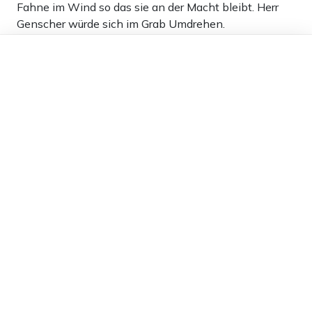
Fahne im Wind so das sie an der Macht bleibt. Herr
Genscher würde sich im Grab Umdrehen.
Dieser Artikel ist kostenlos für alle –
0
dank
Freunden von Apollo News »
Antworten
Roland
10.01.2024 um 23:28 Uhr
939T
Melden
noch irrer geht es nicht mehr
„Die Pläne sollen aber auch die rechtliche Vaterschaft
für den leiblichen Vater erleichtern. Wird ein Kind in
eine Ehe geboren, wo der leibliche Vater aber nicht
der Ehemann ist – etwa, weil die Ehepartner schon
lange getrennt leben – kann er die gesetzliche
Vaterschaft nun mit Zustimmung der Mutter und ihres
Ehemannes erlangen.“
wann wird das geschehen?? ein Mann der ein Kind
über einen Seitensprung der Frau zeugt kann Vater