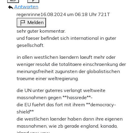
Antworten
regenrinne
16.08.2024 um 06:18 Uhr
721T
Melden
sehr guter kommentar.
und faeser befindet sich international in guter
gesellschaft.
in allen westlichen laendern laeuft mehr oder
weniger resolut die totalitaere einschraenkung der
meinungsfreiheit zugunsten der globalistischen
traeume einer weltregierung.
die UN unter guterres verlangt weltweite
massnahmen gegen **hassrede**-
die EU fuehrt das fort mit ihrem **democracy-
shield**
die westlichen laender haben dann ihre eigenen
massnahmen, wie zb gerade england, kanada,
irland usw. usw.