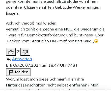
gerne könnte man sie auch SELBER die von ihnen
oder ihrer Clique versifften Gebäude/Werke reinigen
lassen.
Ach, ich vergaß mal wieder:
vermutlich zahlt die Zeche eine NGO, die wiederum als
“ Verein für Demokratieförderung und bunt-ness“ über
3 ecken vom Staat also UNS mitfinanziert wird. ,
2
Antworten
Effi Ost
20.07.2024 um 18:47 Uhr
748T
Melden
Warum lässt man diese Schmierfinken ihre
Hinterlassenschaften nicht selbst entfernen? Man
sollte sie rubbeln lassen, bis die Schwarte glänzt.
Dieser Artikel ist kostenlos für alle –
dank
Freunden von Apollo News »
2
Antworten