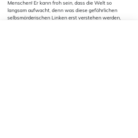
Menschen! Er kann froh sein, dass die Welt so
langsam aufwacht, denn was diese gefährlichen
selbsmörderischen Linken erst verstehen werden,
sollte der politische Islam mit ihrer Hilfe gewinnen,
Dieser Artikel ist kostenlos für alle –
dank
Freunden von Apollo News »
sind sie die ersten die am Baukran enden!
4
Antworten
Karl-Ludwig Petry
27.11.2023 um 12:26 Uhr
983T
Melden
Strafrechtlich relevant: nein! Dreist und Dumm: ja!
3
Antworten
Katzenfreund
27.11.2023 um 22:16 Uhr
983T
Melden
Linke interessiert das Schicksal von Opfern nur
insoweit, als sie sich für ihre Zwecke