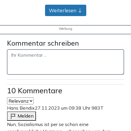
verbotene Gruppierung „Samidoun“ offenbar eine
Weiterlesen
„säkulare, linke Organisation.“ Zumindest teilt der
Linken-Politiker Beiträge anderer X-User, in denen das
Werbung
Verbot des Hamas-nahen Solidarität-Netzwerkes
Kommentar schreiben
verurteilt und genau das behauptet wird.
10 Kommentare
Hans Bendix
27.11.2023 um 09:38 Uhr
983T
Melden
Nun, Sozialismus ist per se schon eine