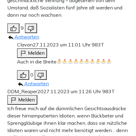
geschmackliche Verirrung – abgesehen von dem
Umstand, daß Sozialisten fünf Jahre alt werden und
dann nur noch wachsen.
9
Antworten
Clavan
27.11.2023 um 11:01 Uhr
983T
Melden
Auch in die Breite
0
Antworten
DDM_Reaper20
27.11.2023 um 11:26 Uhr
983T
Doch selbst das ist wenig überraschend, wenn man sieht,
Melden
dass Jäger Jassir Arafat, den verstorbene Palästinenser-
Ich freue mich auf die dümmlichen Gesichtsausdrücke
Führer und Mitbegründer der Terrororganisation Fatah,
dieser hirnamputierten Idioten, wenn Bückbeter und
der in der Vergangenheit zum Kampf gegen Israel bis zum
Sprenggläubige ihnen klar machen, dass sie nützliche
Idioten waren und nicht mehr benötigt werden… denn
„Endsieg“ aufrief, für „eine Legende“ hält.