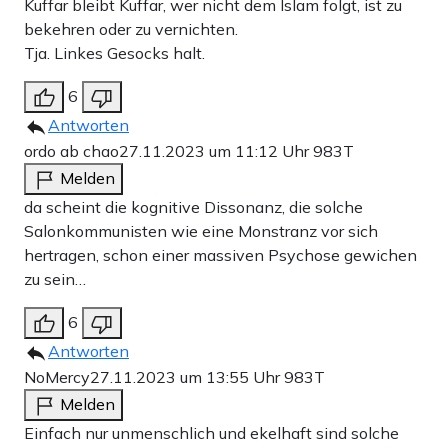
Kuffar bleibt Kuffar, wer nicht dem Islam folgt, ist zu
bekehren oder zu vernichten.
Tja. Linkes Gesocks halt.
Teilen:
Zu den Kommentaren (10)
6
Antworten
Einmalig
Monatlich
ordo ab chao
27.11.2023 um 11:12 Uhr
983T
Melden
Apollo News unterstützen
da scheint die kognitive Dissonanz, die solche
Zahlungsoptionen:
Pay
Pay
Salonkommunisten wie eine Monstranz vor sich
hertragen, schon einer massiven Psychose gewichen
25 €
10 €
15 €
50 €
100 €
zu sein…
6
Antworten
Weiter zum Zahlen
NoMercy
27.11.2023 um 13:55 Uhr
983T
Melden
Bank-Überweisung
Einfach nur unmenschlich und ekelhaft sind solche