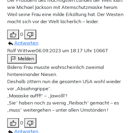
Der Präsident des mächtigsten Landes der Welt läuft
wie Michael Jackson mit Atemschutzmaske herum.
Weil seine Frau eine milde Erkältung hat. Der Westen
macht sich vor der Welt lächerlich – leider.
0
Antworten
Rolf Wittwer
06.09.2023 um 18:17 Uhr
1066T
Melden
Bidens Frau musste wahrscheinlich zweimal
hintereinander Niesen.
Deshalb zittern nun die gesamten USA wohl wieder
vor „Absahngrippe“.
„Maaaske aufff!“ – „Jawolll“!
„Sie“ haben noch zu wenig „Reibach“ gemacht – es
„muss“ weitergehen – unter allen Umständen !
0
Antworten