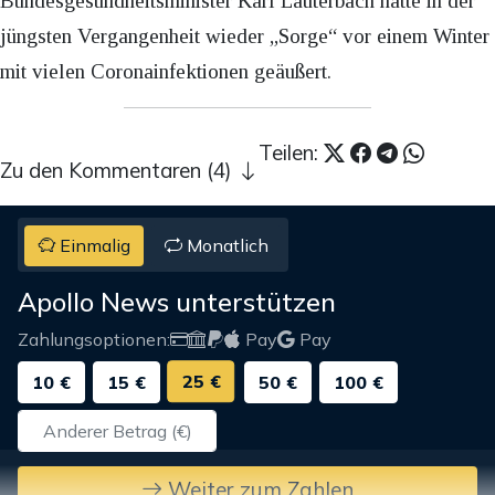
Bundesgesundheitsminister Karl Lauterbach hatte in der
jüngsten Vergangenheit wieder „Sorge“ vor einem Winter
mit vielen Coronainfektionen geäußert.
Teilen:
Zu den Kommentaren (4)
Einmalig
Monatlich
Apollo News unterstützen
Zahlungsoptionen:
Pay
Pay
25 €
10 €
15 €
50 €
100 €
Weiter zum Zahlen