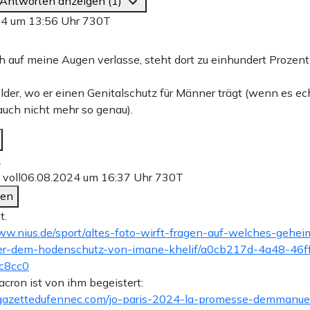
 Antworten anzeigen (1)
24 um 13:56 Uhr
730T
 auf meine Augen verlasse, steht dort zu einhundert Prozen
ilder, wo er einen Genitalschutz für Männer trägt (wenn es ech
auch nicht mehr so genau).
n
voll
06.08.2024 um 16:37 Uhr
730T
den
t.
ww.nius.de/sport/altes-foto-wirft-fragen-auf-welches-geheim
ter-dem-hodenschutz-von-imane-khelif/a0cb217d-4a48-46f
c8cc0
cron ist von ihm begeistert:
lagazettedufennec.com/jo-paris-2024-la-promesse-demmanue