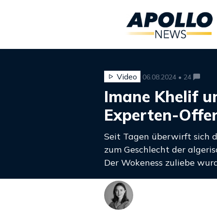
Video
06.08.2024 • 24
Imane Khelif un
Experten-Offe
Seit Tagen überwirft sich 
zum Geschlecht der algeris
Der Wokeness zuliebe wurd
Larissa Fußer
@larissafusser