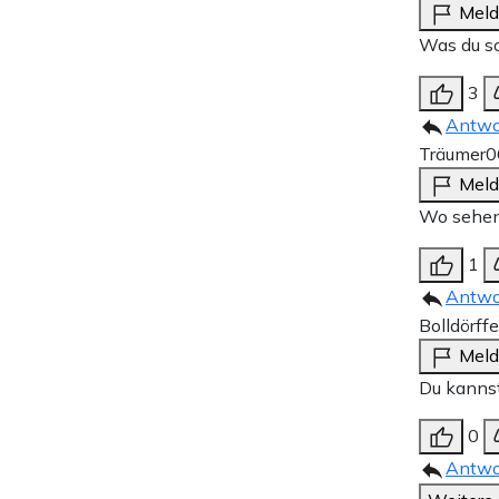
Mel
Was du so
3
Antwo
Träumer
0
Mel
Wo sehen 
1
Antwo
Bolldörffe
Mel
Du kannst
0
Antwo