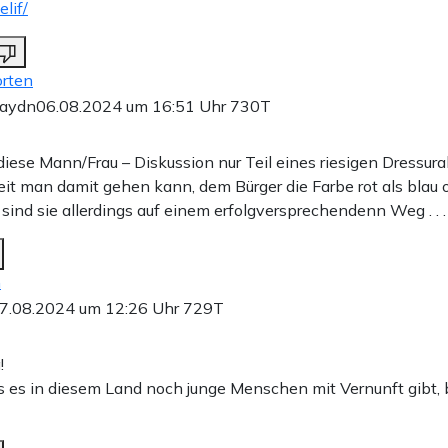
lif/
rten
haydn
06.08.2024 um 16:51 Uhr
730T
 diese Mann/Frau – Diskussion nur Teil eines riesigen Dressur
eit man damit gehen kann, dem Bürger die Farbe rot als blau o
sind sie allerdings auf einem erfolgversprechendenn Weg . . .
n
7.08.2024 um 12:26 Uhr
729T
!
s es in diesem Land noch junge Menschen mit Vernunft gibt, 