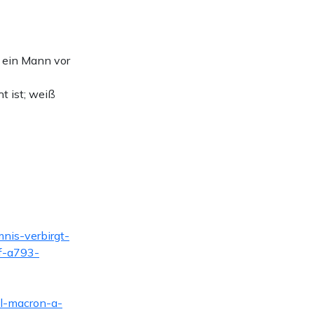
t ein Mann vor
t ist; weiß
nis-verbirgt-
f-a793-
l-macron-a-