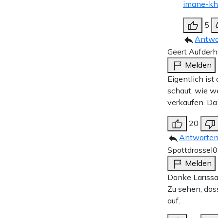
imane-khe
5
Antwo
Geert Aufder
Melden
Eigentlich ist
schaut, wie w
verkaufen. Da 
20
Antworte
Spottdrossel
0
Melden
Danke Larissa
Zu sehen, das
auf.