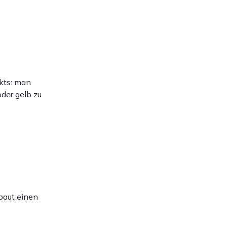
akts: man
der gelb zu
baut einen