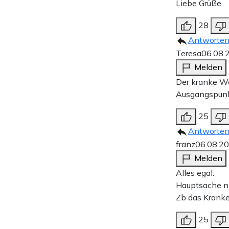
Liebe Grüße
28
Antworte
Teresa
06.08.
Melden
Der kranke Wo
Ausgangspunk
25
Antworte
franz
06.08.2
Melden
Alles egal.
Hauptsache ni
Zb das Kranke 
25