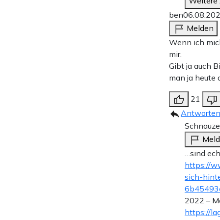
Weitere
ben
06.08.20
Melden
Wenn ich mich
mir.
Gibt ja auch B
man ja heute 
21
Antworte
Schnauze 
Mel
…sind ech
https://w
sich-hin
6b45493
2022 – Ma
https://