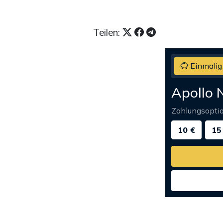
Teilen:
Einmalig
Apollo 
Zahlungsopti
10 €
15