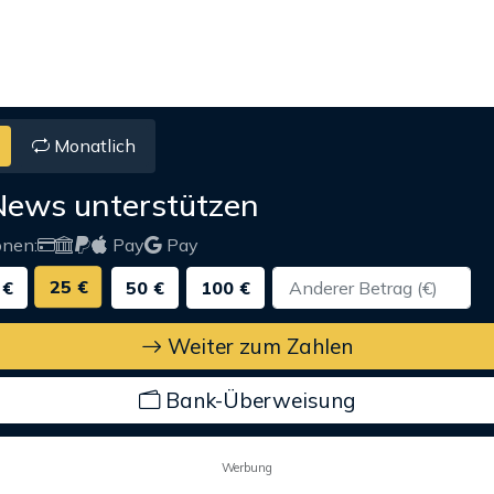
Monatlich
News unterstützen
onen:
Pay
Pay
25 €
 €
50 €
100 €
Weiter zum Zahlen
Bank-Überweisung
Werbung