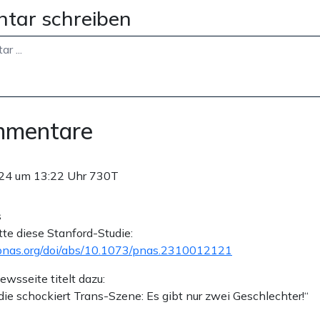
tar schreiben
mmentare
24 um 13:22 Uhr
730T
s
tte diese Stanford-Studie:
pnas.org/doi/abs/10.1073/pnas.2310012121
wsseite titelt dazu:
die schockiert Trans-Szene: Es gibt nur zwei Geschlechter!“