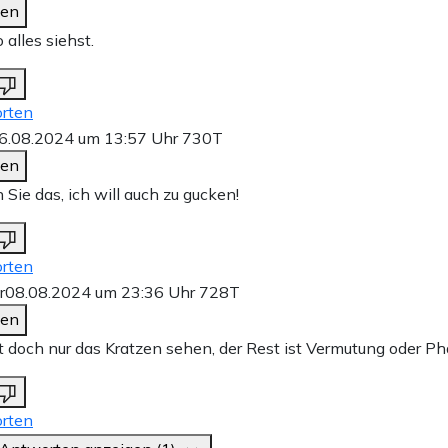
den
 alles siehst.
rten
6.08.2024 um 13:57 Uhr
730T
den
Sie das, ich will auch zu gucken!
rten
r
08.08.2024 um 23:36 Uhr
728T
den
 doch nur das Kratzen sehen, der Rest ist Vermutung oder Ph
rten