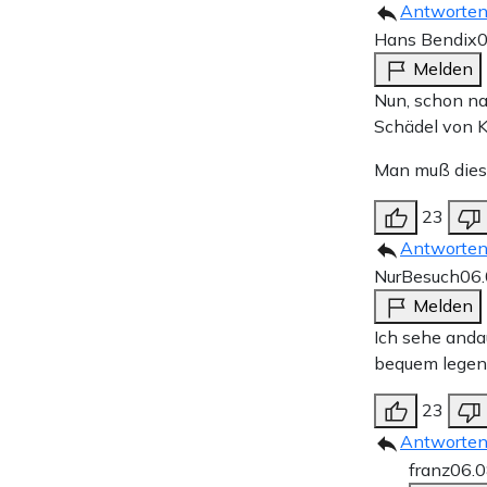
Antworte
Hans Bendix
0
Melden
Nun, schon na
Schädel von K
Man muß diese
23
Antworte
NurBesuch
06
Melden
Ich sehe andau
bequem legen
23
Antworte
franz
06.0