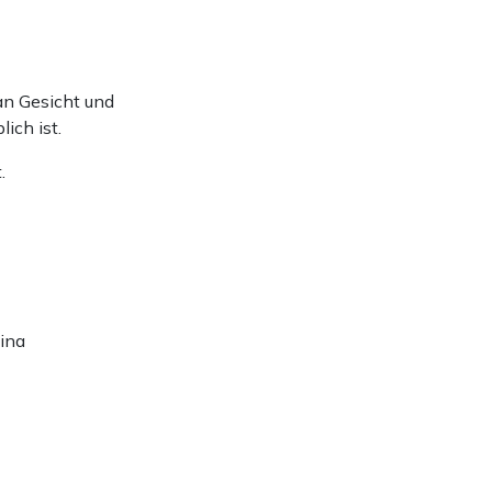
an Gesicht und
ich ist.
.
gina