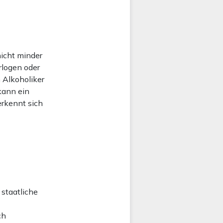
icht minder
rlogen oder
 Alkoholiker
kann ein
erkennt sich
 staatliche
ch