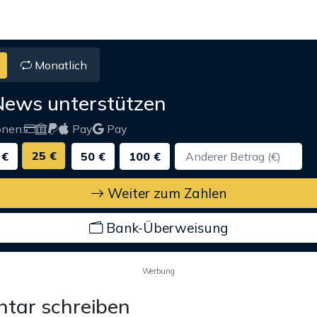
Monatlich
News unterstützen
onen:
Pay
Pay
25 €
 €
50 €
100 €
Weiter zum Zahlen
Bank-Überweisung
Werbung
tar schreiben