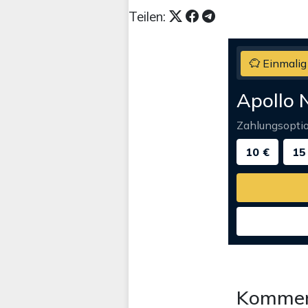
Teilen:
Einmalig
Apollo 
Zahlungsopti
10 €
15
Kommen