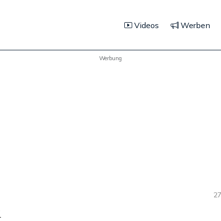
Videos
Werben
Werbung
27
g