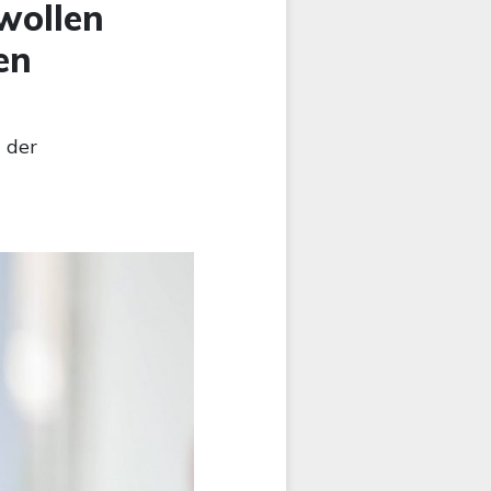
wollen
en
 der