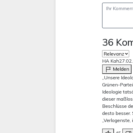
36 Ko
HA Kah
27.02
Melden
„Unsere Ideol
Grünen-Parteit
Ideologie tats
dieser maßlos
Beschlüsse de
desto besser. 
„Verlogenste,