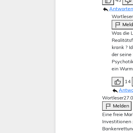
45
Antworte
Wortleser
Mel
Was die L
Realitäts
krank ? I
der seine
Psychotik
ein Wurm 
14
Antwo
Wortleser
27.
Melden
Eine freie Mar
Investitionen 
Bankenrettun