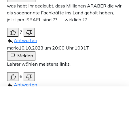
was habt ihr geglaubt, dass Millionen ARABER die wir
als sogenannte Fachkräfte ins Land geholt haben,
jetzt pro ISRAEL sind ?? ….. wirklich ??
7
Antworten
mario
10.10.2023 um 20:00 Uhr
1031T
Melden
Lehrer wählen meistens links.
6
Antworten
Dieser Artikel ist kostenlos für alle –
Andreas aus E.
10.10.2023 um 10:06 Uhr
1031T
dank
Freunden von Apollo News »
Melden
Für jeden gesunden Staat wäre das Anlaß, die Rüpel
abzuschieben. Samt derer, welche die abgerichtet
haben, also die Eltern, Onkel, mithin die gesamte