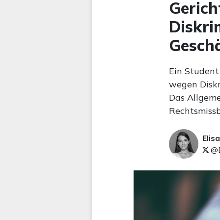
Gerich
Diskri
Geschä
Ein Student
wegen Diskri
Das Allgeme
Rechtsmissb
Elis
@E