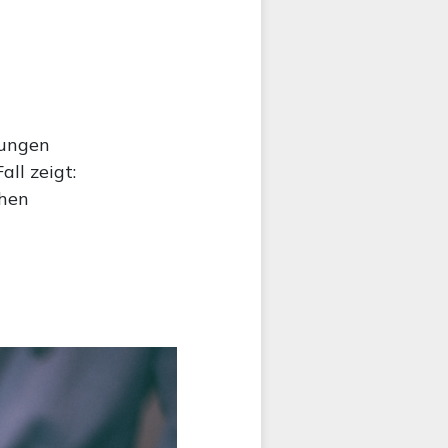
gungen
all zeigt:
chen