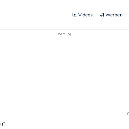
Videos
Werben
Werbung
0
g“