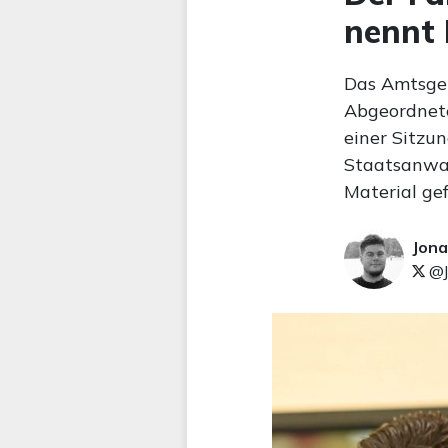
nennt 
Das Amtsger
Abgeordnet
einer Sitzu
Staatsanwal
Material ge
Jona
@J