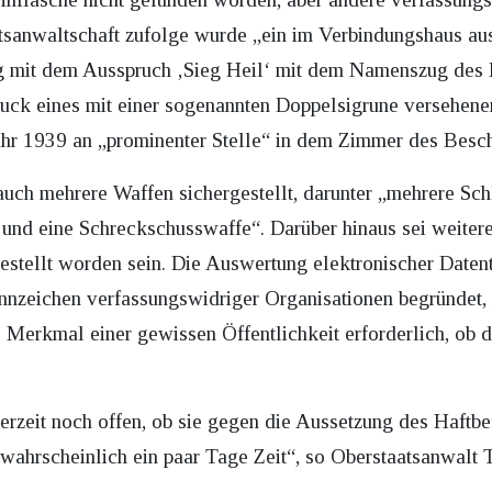
atsanwaltschaft zufolge wurde „ein im Verbindungshaus a
g mit dem Ausspruch ‚Sieg Heil‘ mit dem Namenszug des 
ck eines mit einer sogenannten Doppelsigrune versehene
hr 1939 an „prominenter Stelle“ in dem Zimmer des Besch
ch mehrere Waffen sichergestellt, darunter „mehrere Sch
und eine Schreckschusswaffe“. Darüber hinaus sei weiter
gestellt worden sein. Die Auswertung elektronischer Daten
nzeichen verfassungswidriger Organisationen begründet, is
 Merkmal einer gewissen Öffentlichkeit erforderlich, ob da
 derzeit noch offen, ob sie gegen die Aussetzung des Haft
wahrscheinlich ein paar Tage Zeit“, so Oberstaatsanwalt 