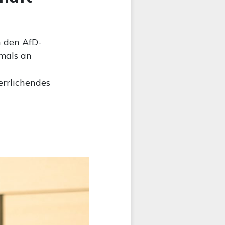
n den AfD-
mals an
errlichendes