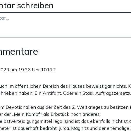
tar schreiben
mmentare
2023 um 19:36 Uhr
1011T
uch im öffentlichen Bereich des Hauses beweist gar nichts. 
hrieben haben. Ein Antifant. Oder ein Stasi. Auftragszersetz
um Devotionalien aus der Zeit des 2. Weltkrieges zu besitzen i
er der „Mein Kampf“ als Erbstück noch anderes.
lbstverteidigungsmittel legal sind ist das ebenfalls nicht stra
ter ist dauerhaft bedroht, Jurca, Magnitz und der ehemalige 