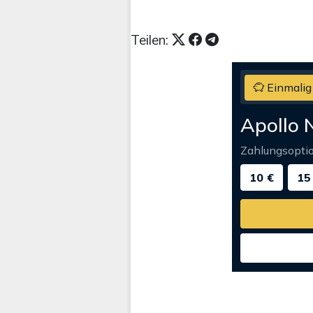
Teilen:
Einmalig
Apollo 
Zahlungsopti
10 €
15