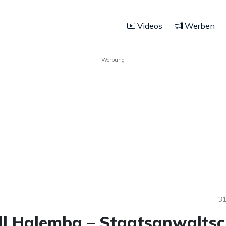
Videos
Werben
Werbung
31
ll Halemba – Staatsanwaltsc