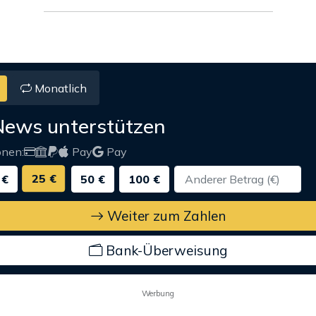
Monatlich
News unterstützen
onen:
Pay
Pay
25 €
 €
50 €
100 €
Weiter zum Zahlen
Bank-Überweisung
Werbung