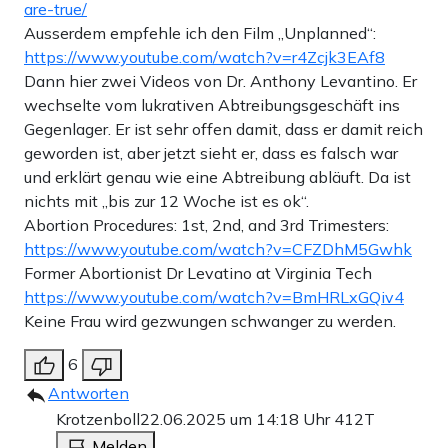
are-true/
Ausserdem empfehle ich den Film „Unplanned“:
https://www.youtube.com/watch?v=r4Zcjk3EAf8
Dann hier zwei Videos von Dr. Anthony Levantino. Er
wechselte vom lukrativen Abtreibungsgeschäft ins
Gegenlager. Er ist sehr offen damit, dass er damit reich
geworden ist, aber jetzt sieht er, dass es falsch war
und erklärt genau wie eine Abtreibung abläuft. Da ist
nichts mit „bis zur 12 Woche ist es ok“.
Abortion Procedures: 1st, 2nd, and 3rd Trimesters:
https://www.youtube.com/watch?v=CFZDhM5Gwhk
Former Abortionist Dr Levatino at Virginia Tech
https://www.youtube.com/watch?v=BmHRLxGQiv4
Keine Frau wird gezwungen schwanger zu werden.
6
Antworten
Krotzenboll
22.06.2025 um 14:18 Uhr
412T
Melden