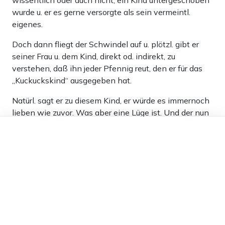
wissentlich oder auch nicht, ein Kind untergeschoben
wurde u. er es gerne versorgte als sein vermeintl.
eigenes.
Doch dann fliegt der Schwindel auf u. plötzl. gibt er
seiner Frau u. dem Kind, direkt od. indirekt, zu
verstehen, daß ihn jeder Pfennig reut, den er für das
„Kuckuckskind“ ausgegeben hat.
Natürl. sagt er zu diesem Kind, er würde es immernoch
lieben wie zuvor. Was aber eine Lüge ist. Und der nun
Ex-Vater klagt sich durch alle Instanzen, um von dem
Dieser Artikel ist kostenlos für alle –
dank
Freunden von Apollo News »
leiblichen Vater dieses Kindes Geld zu bekommen.
Von der Mutter des Kindes wendet er sich auch noch
ab. Das sind Memmen, keine Männer. Sonst würden
sie um Geld nicht solches Theater machen…
Wie fühlen sich diese Kinder? Elendig, weil ihr – nun
mehr sozialer – Vater nur noch Vater für lau sein