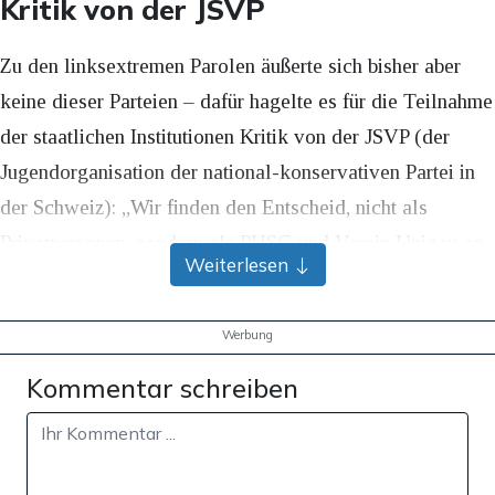
Kritik von der JSVP
Zu den linksextremen Parolen äußerte sich bisher aber
keine dieser Parteien – dafür hagelte es für die Teilnahme
der staatlichen Institutionen Kritik von der JSVP (der
Jugendorganisation der national-konservativen Partei in
der Schweiz): „Wir finden den Entscheid, nicht als
Privatpersonen, sondern als PHSG und Verein Unigay an
Weiterlesen
der Pride teilzunehmen, absolut inakzeptabel.“
Weiter hieß es: „die PHSG bildet die künftigen
Werbung
Lehrerinnen und Lehrer unserer Kinder aus. Bildung,
Kommentar schreiben
insbesondere die Volksschule muss in jedem Fall
politisch neutral sein und darf die Kinder, Lernenden und
Studierenden weder in die eine noch andere Richtung