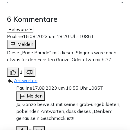
beeinflussen.“
6 Kommentare
Teilen:
Zu den Kommentaren (6)
Pauline
16.08.2023 um 18:20 Uhr
1086T
Melden
Einmalig
Monatlich
Diese „Pride Parade“ mit diesen Slogans wäre doch
etwas für den Foristen Gonzo. Oder etwa nicht??
Apollo News unterstützen
1
Zahlungsoptionen:
Pay
Pay
Antworten
25 €
10 €
15 €
50 €
100 €
Pauline
17.08.2023 um 10:55 Uhr
1085T
Melden
Ja, Gonzo beweist mit seinen grob-ungebildeten,
pöbelnden Antworten, dass dieses „Denken“
Weiter zum Zahlen
genau sein Geschmack ist!!!
Bank-Überweisung