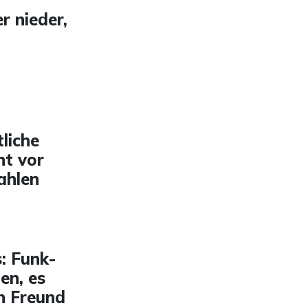
r nieder,
liche
nt vor
ahlen
: Funk-
en, es
n Freund