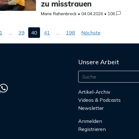
zu misstrauen
Marie Rahenbrock
•
04.04.2026
•
106
nummerierung
1
…
39
40
41
…
198
Nächste
ge
Unsere Arbeit
Artikel-Archiv
Videos & Podcasts
Newsletter
Anmelden
Registrieren