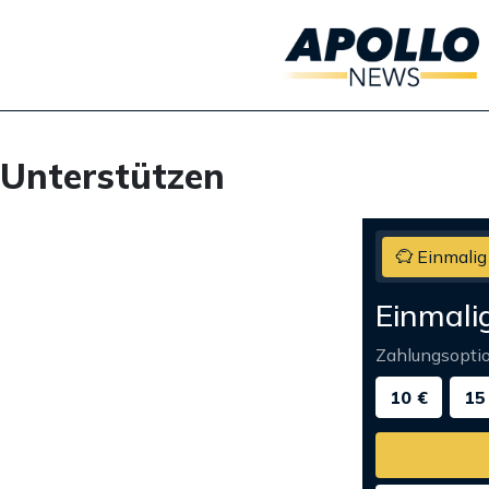
Unterstützen
Einmalig
Einmali
Zahlungsopti
10 €
15