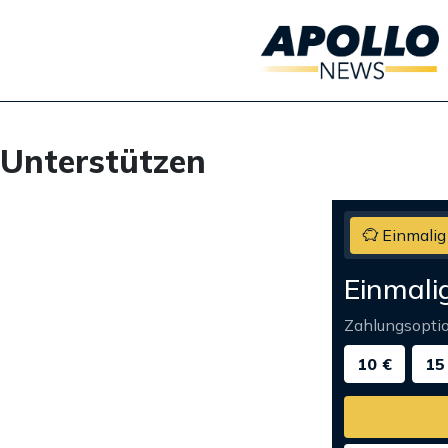
Unterstützen
Einmalig
Einmali
Zahlungsopti
10 €
15