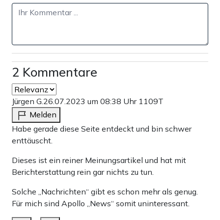
wo man getrost davon sprechen kann, dass es zumindest
sehr wahrscheinlich ist, dass chinesischen Gain-of-
Function-Experimente mit Coronaviren im Wuhaner
Institut für Virologie für die Pandemie verantwortlich
2 Kommentare
sind.
Jürgen G.
26.07.2023 um 08:38 Uhr
1109T
RIVALE ODER PARTNER?
Melden
Habe gerade diese Seite entdeckt und bin schwer
enttäuscht.
Ganz großen Wert legt man derweil auch darauf, dass das
deutsche Handeln im Kontext einer europäischen China-
Dieses ist ein reiner Meinungsartikel und hat mit
Berichterstattung rein gar nichts zu tun.
Strategie passieren solle. Eine europäische China-
Strategie? Peking führt aktuell einen Sanktionskrieg
Solche „Nachrichten“ gibt es schon mehr als genug.
Für mich sind Apollo „News“ somit uninteressant.
gegen Litauen, während Macron auf Kuschelkurs mit Xi