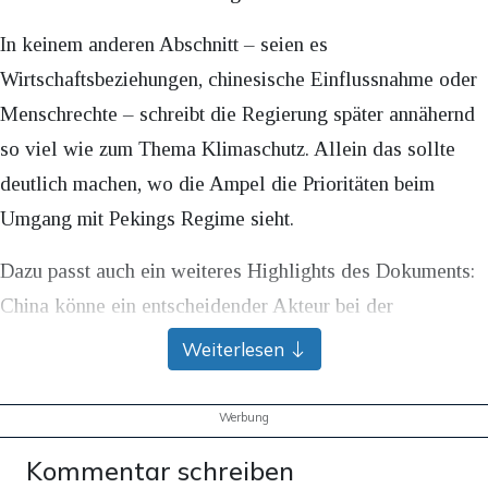
In keinem anderen Abschnitt – seien es
Wirtschaftsbeziehungen, chinesische Einflussnahme oder
Menschrechte – schreibt die Regierung später annähernd
so viel wie zum Thema Klimaschutz. Allein das sollte
deutlich machen, wo die Ampel die Prioritäten beim
Umgang mit Pekings Regime sieht.
Dazu passt auch ein weiteres Highlights des Dokuments:
China könne ein entscheidender Akteur bei der
„Vermeidung von Pandemien“ und „globaler Gesundheit“
Weiterlesen
sein, heißt es. Ein Treppenwitz, wenn man bedenkt, dass
die chinesische Staatsführung mit seinen Vertuschungen
Werbung
dafür verantwortlich ist, dass sich COVID-19 so
Kommentar schreiben
ungebremst über de ganze Welt ausbreiten konnte – und