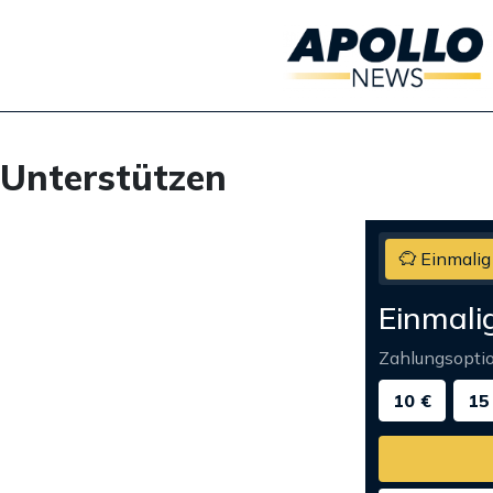
Unterstützen
Einmalig
Einmali
Zahlungsopti
10 €
15