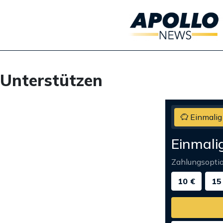
Unterstützen
Einmalig
Einmali
Zahlungsopti
10 €
15